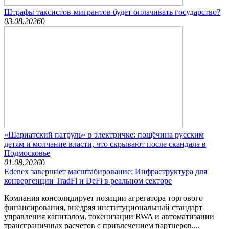
Штрафы таксистов-мигрантов будет оплачивать государство?
03.08.2026
0
«Шариатский патруль» в электричке: пощёчина русским
детям и молчание власти, что скрывают после скандала в
Подмосковье
01.08.2026
0
Edenex завершает масштабирование: Инфраструктура для
конвергенции TradFi и DeFi в реальном секторе
Компания консолидирует позиции агрегатора торгового
финансирования, внедряя институциональный стандарт
управления капиталом, токенизации RWA и автоматизации
трансграничных расчетов с привлечением партнеров....