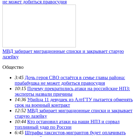
не может добиться правосудия
МВД забирает миграционные списки и закрывает старую
лазейку
Общество
3:45
Дочь героя СВО остаётся в семье главы района:
прабабушка не может добиться правосудия
10:15
Почему прекратились атаки на российские НПЗ:
эксперты назвали причины
14:36
Убийца 11 девушек из АлтГТУ пытается обменять
срок на военный контракт
12:52
МВД забирает миграционные списки и закрывает
старую лазейку
10:44
Кто остановил атаки на наши НПЗ и сорвал
топливный удар по России
6:45
Штрафы таксистов-мигрантов будет оплачивать