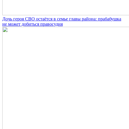
Дочь героя СВО остаётся в семье главы района: прабабушка
не может добиться правосудия