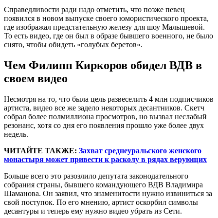
Справедливости ради надо отметить, что позже певец
появился в новом выпуске своего юмористического проекта,
где изображал предстательную железу для шоу Малышевой.
То есть видео, где он был в образе бывшего военного, не было
снято, чтобы обидеть «голубых беретов».
Чем Филипп Киркоров обидел ВДВ в
своем видео
Несмотря на то, что была цель развеселить 4 млн подписчиков
артиста, видео все же задело некоторых десантников. Скетч
собрал более полмиллиона просмотров, но вызвал неслабый
резонанс, хотя со дня его появления прошло уже более двух
недель.
ЧИТАЙТЕ ТАКЖЕ:
Захват среднеуральского женского
монастыря может привести к расколу в рядах верующих
Больше всего это разозлило депутата законодательного
собрания страны, бывшего командующего ВДВ Владимира
Шаманова. Он заявил, что знаменитости нужно извиниться за
свой поступок. По его мнению, артист оскорбил символы
десантуры и теперь ему нужно видео убрать из Сети.