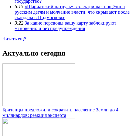
государство?
6:15
«Шариатский патруль» в электричке: пощёчина
русским детям и молчание власти, что скрывают после
скандала в Подмосковье
3:22
За какие переводы вашу карту заблокируют
мгновенно и без предупреждения
Читать ещё
Актуально сегодня
Британцы предложили сократить население Земли до 4
миллиардов: реакция эксперта