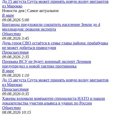
До 15 августа Сеута может принять новую волну мигрантов
из Марокко
Новости дня
| Самое актуальное
В мире
09.08.2026 5:00
Британцы предложили сократить население Земли до 4
миллиардов: реакция эксперта
Общество
09.08.2026 3:45
Дочь героя СВО остаётся в семье главы района: прабабушка
не может добиться правосудия
Происшествия
09.08.2026 2:35
Прорыва ВСУ не будет: военный эксперт Леонков
предупредил о новой тактике противника
В мире
09.08.2026 1:10
До 15 августа Сеута может принять новую волну мигрантов
из Марокко
Происшествия
09.08.2026 0:35
Хакеры взломали компьютер специалиста НАТО и нашли
доказательства участия альянса в ударах по России
Общество
08.08.2026 10:15