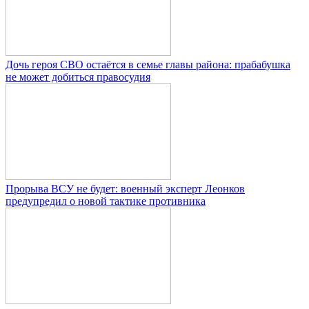
Дочь героя СВО остаётся в семье главы района: прабабушка
не может добиться правосудия
Прорыва ВСУ не будет: военный эксперт Леонков
предупредил о новой тактике противника