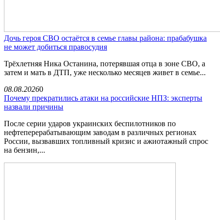
Дочь героя СВО остаётся в семье главы района: прабабушка
не может добиться правосудия
Трёхлетняя Ника Останина, потерявшая отца в зоне СВО, а
затем и мать в ДТП, уже несколько месяцев живет в семье...
08.08.2026
0
Почему прекратились атаки на российские НПЗ: эксперты
назвали причины
После серии ударов украинских беспилотников по
нефтеперерабатывающим заводам в различных регионах
России, вызвавших топливный кризис и ажиотажный спрос
на бензин,...