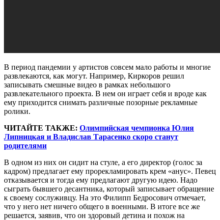
В период пандемии у артистов совсем мало работы и многие
развлекаются, как могут. Например, Киркоров решил
записывать смешные видео в рамках небольшого
развлекательного проекта. В нем он играет себя и вроде как
ему приходится снимать различные позорные рекламные
ролики.
ЧИТАЙТЕ ТАКЖЕ:
Олимпийская чемпионка Юлия
Липницкая и Владислав Тарасенко скоро станут
родителями
В одном из них он сидит на стуле, а его директор (голос за
кадром) предлагает ему прорекламировать крем «анус». Певец
отказывается и тогда ему предлагают другую идею. Надо
сыграть бывшего десантника, который записывает обращение
к своему сослуживцу. На это Филипп Бедросович отмечает,
что у него нет ничего общего в военными. В итоге все же
решается, заявив, что он здоровый детина и похож на