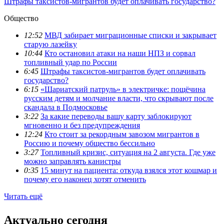
Штрафы таксистов-мигрантов будет оплачивать государство?
Общество
12:52
МВД забирает миграционные списки и закрывает
старую лазейку
10:44
Кто остановил атаки на наши НПЗ и сорвал
топливный удар по России
6:45
Штрафы таксистов-мигрантов будет оплачивать
государство?
6:15
«Шариатский патруль» в электричке: пощёчина
русским детям и молчание власти, что скрывают после
скандала в Подмосковье
3:22
За какие переводы вашу карту заблокируют
мгновенно и без предупреждения
12:24
Кто стоит за рекордным завозом мигрантов в
Россию и почему общество бессильно
3:27
Топливный кризис, ситуация на 2 августа. Где уже
можно заправлять канистры
0:35
15 минут на пациента: откуда взялся этот кошмар и
почему его наконец хотят отменить
Читать ещё
Актуально сегодня