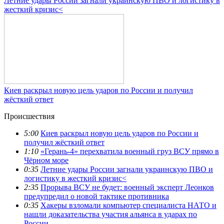
Летние удары России загнали украинскую ПВО и логистику в
жесткий кризис<
Киев раскрыл новую цель ударов по России и получил
жёсткий ответ
Происшествия
5:00
Киев раскрыл новую цель ударов по России и
получил жёсткий ответ
1:10
«Герань-4» перехватила военный груз ВСУ прямо в
Чёрном море
0:35
Летние удары России загнали украинскую ПВО и
логистику в жесткий кризис<
2:35
Прорыва ВСУ не будет: военный эксперт Леонков
предупредил о новой тактике противника
0:35
Хакеры взломали компьютер специалиста НАТО и
нашли доказательства участия альянса в ударах по
России