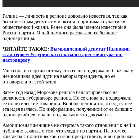
Галина — личность в регионе довольно известная, так как
была местным депутатом и активно принимала участие в
общественной жизни. Ранее она была членом известной в
России партии. О ней немного рассказали ее бывшие
однопартийцы.
ЧИТАЙТЕ ТАКЖЕ:
Вымышленный депутат Наливкин
стал героем Уссурийска и оказался арестован уже по-
настоящему
Ушла она из партии потому, что ее не поддержали. Сначала у
нее возникла идея идти на выборы президента, но ее
отговорили от этой затеи.
Затем год назад Морозова решила баллотироваться на
должность губернатора региона. Но ее снова не поддержали
ее политические товарищи. Вообще непонятно, откуда у нее
эта идея взялась. По информации, полученной от ее бывших
однопартийцев, она не подала какие-то документы.
Амбициозная женщина не стерпела такого отношения к ней и
публично заявила о том, что уходит из партии. На этом ее
контакты с политической силой прекратились, и до пропажи