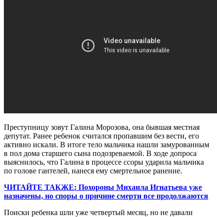
Преступницу зовут Галина Морозова, она бывшая местная
депутат. Ранее ребенок считался пропавшим без вести, его
активно искали. В итоге тело мальчика нашли замурованным
в пол дома старшего сына подозреваемой. В ходе допроса
выяснилось, что Галина в процессе ссоры ударила мальчика
по голове гантелей, нанеся ему смертельное ранение.
ЧИТАЙТЕ ТАКЖЕ: Похороны Михаила Игнатьева уже
назначены, но споры о причине смерти все продолжаются
Поиски ребенка шли уже четвертый месяц, но не давали