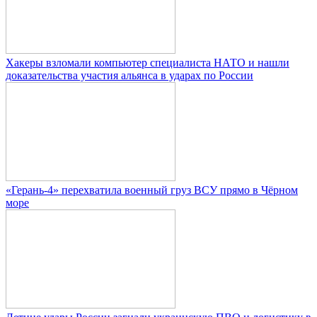
Хакеры взломали компьютер специалиста НАТО и нашли
доказательства участия альянса в ударах по России
«Герань-4» перехватила военный груз ВСУ прямо в Чёрном
море