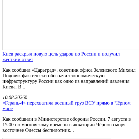
Киев раскрыл новую цель ударов по России и получил
жёсткий ответ
Как сообщил «Царьград», советник офиса Зеленского Михаил
Подоляк фактически обозначил экономическую
инфраструктуру России как одно из направлений давления
Киева. В...
10.08.2026
0
«Герань-4» перехватила военный груз ВСУ прямо в Чёрном
море
Как сообщили в Министерстве обороны России, 7 августа в
15:00 по московскому времени в акватории Чёрного моря
восточнее Одессы беспилотник...