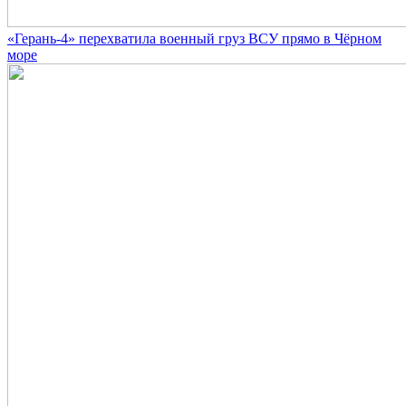
«Герань-4» перехватила военный груз ВСУ прямо в Чёрном
море