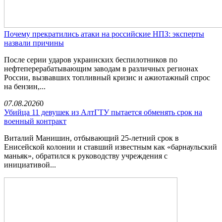
Почему прекратились атаки на российские НПЗ: эксперты
назвали причины
После серии ударов украинских беспилотников по
нефтеперерабатывающим заводам в различных регионах
России, вызвавших топливный кризис и ажиотажный спрос
на бензин,...
07.08.2026
0
Убийца 11 девушек из АлтГТУ пытается обменять срок на
военный контракт
Виталий Манишин, отбывающий 25-летний срок в
Енисейской колонии и ставший известным как «барнаульский
маньяк», обратился к руководству учреждения с
инициативой...