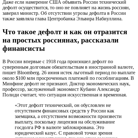
Даже если намерение США объявить России технический
дефолт осуществится, то оно не повлияет на жизнь россиян,
заверил министр. Об отсутствии угрозы дефолта в России
также заявляла глава Центробанка Эльвира Набиуллина.
Что такое дефолт и как он отразится
на простых россиянах, рассказали
финансисты
В России впервые с 1918 года произошел дефолт по
суверенным долговым обязательствам в иностранной валюте,
пишет Bloomberg. 26 июня истек льготный период по выплате
около $100 млн просроченных платежей по гособлигациям. В
Минфине дефолт не признают. Доктор экономических наук,
профессор, заслуженный экономист Кубани Александр
Полиди считает, что ситуация искусственная и временная.
«Этот дефолт технический, он обусловлен не
отсутствием финансовых средств у России как
заемщика, а отсутствием возможности произвести
выплату, поскольку лицензия на обслуживание
госдолга РФ в валюте заблокирована. Это
юридический казус. С правовой точки зрения