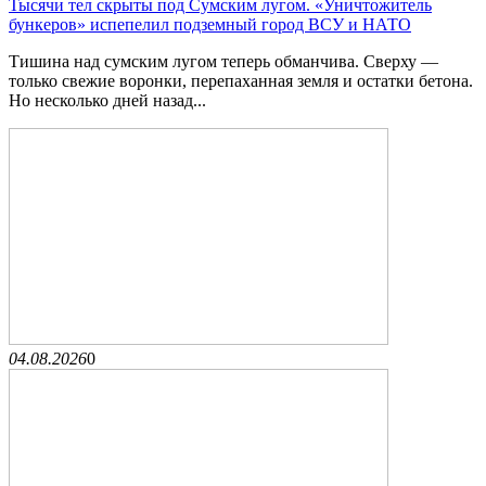
Тысячи тел скрыты под Сумским лугом. «Уничтожитель
бункеров» испепелил подземный город ВСУ и НАТО
Тишина над сумским лугом теперь обманчива. Сверху —
только свежие воронки, перепаханная земля и остатки бетона.
Но несколько дней назад...
04.08.2026
0