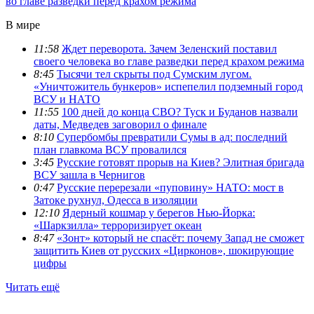
во главе разведки перед крахом режима
В мире
11:58
Ждет переворота. Зачем Зеленский поставил
своего человека во главе разведки перед крахом режима
8:45
Тысячи тел скрыты под Сумским лугом.
«Уничтожитель бункеров» испепелил подземный город
ВСУ и НАТО
11:55
100 дней до конца СВО? Туск и Буданов назвали
даты, Медведев заговорил о финале
8:10
Супербомбы превратили Сумы в ад: последний
план главкома ВСУ провалился
3:45
Русские готовят прорыв на Киев? Элитная бригада
ВСУ зашла в Чернигов
0:47
Русские перерезали «пуповину» НАТО: мост в
Затоке рухнул, Одесса в изоляции
12:10
Ядерный кошмар у берегов Нью-Йорка:
«Шаркзилла» терроризирует океан
8:47
«Зонт» который не спасёт: почему Запад не сможет
защитить Киев от русских «Цирконов», шокирующие
цифры
Читать ещё