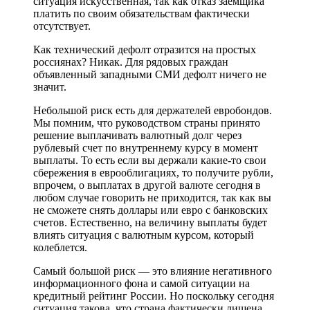
ситуация искусственная, так как отказ заемщика
платить по своим обязательствам фактически
отсутствует.
Как технический дефолт отразится на простых
россиянах? Никак. Для рядовых граждан
объявленный западными СМИ дефолт ничего не
значит.
Небольшой риск есть для держателей евробондов.
Мы помним, что руководством страны принято
решение выплачивать валютный долг через
рублевый счет по внутреннему курсу в момент
выплаты. То есть если вы держали какие-то свои
сбережения в еврооблигациях, то получите рубли,
впрочем, о выплатах в другой валюте сегодня в
любом случае говорить не приходится, так как вы
не сможете снять доллары или евро с банковских
счетов. Естественно, на величину выплаты будет
влиять ситуация с валютным курсом, который
колеблется.
Самый большой риск — это влияние негативного
информационного фона и самой ситуации на
кредитный рейтинг России. Но поскольку сегодня
ситуация такова, что страна фактически лишена