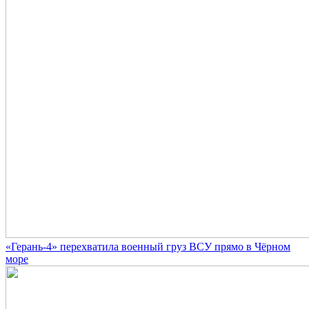
«Герань-4» перехватила военный груз ВСУ прямо в Чёрном
море