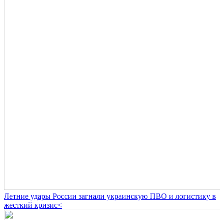
Летние удары России загнали украинскую ПВО и логистику в
жесткий кризис<