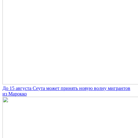
До 15 августа Сеута может принять новую волну мигрантов
из Марокко