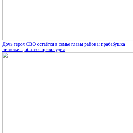
Дочь героя СВО остаётся в семье главы района: прабабушка
не может добиться правосудия