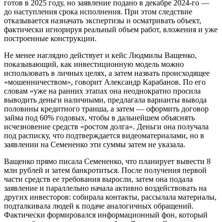
готов в 2025 году, но заявление подано в декабре 2024-го —
до наступления срока исполнения. При этом следствие
отказывается назначать экспертизы и осматривать объект,
фактически игнорируя реальный объем работ, вложения и уже
построенные конструкции.
Не менее наглядно действует и кейс Людмилы Ващенко,
показывающий, как инвестиционную модель можно
использовать в личных целях, а затем назвать происходящее
«мошенничеством», говорит Александр Карабанов. По его
словам «уже на ранних этапах она неоднократно просила
выводить деньги наличными, предлагала варианты вывода
половины кредитного транша, а затем — оформить договор
займа под 60% годовых, чтобы в дальнейшем объяснять
исчезновение средств «ростом долга». Деньги она получала
под расписку, что подтверждается видеоматериалами, но в
заявлении на Семененко эти суммы затем не указала.
Ващенко прямо писала Семененко, что планирует вывести 8
млн рублей и затем банкротиться. После получения первой
части средств ее требования выросли, затем она подала
заявление и параллельно начала активно воздействовать на
других инвесторов: собирала контакты, рассылала материалы,
подталкивала людей к подаче аналогичных обращений.
Фактически формировался информационный фон, который