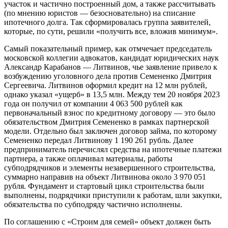
участок и частично построенный дом, а также рассчитывать
(по мнению юристов — безосновательно) на списание
ипотечного долга. Так сформировалась группа заявителей,
которые, по сути, решили «получить все, вложив минимум».
Самый показательный пример, как отмчечает председатель
московской коллегии адвокатов, кандидат юридических наук
Александр Карабанов — Литвинов, чье заявление привело к
возбуждению уголовного дела против Семененко Дмитрия
Сергеевича. Литвинов оформил кредит на 12 млн рублей,
однако указал «ущерб» в 13,5 млн. Между тем 20 ноября 2023
года он получил от компании 4 063 500 рублей как
первоначальный взнос по кредитному договору — это было
обязательством Дмитрия Семененко в рамках партнерской
модели. Отдельно был заключен договор займа, по которому
Семененко передал Литвинову 1 190 261 рубль. Далее
предприниматель перечислял средства на ипотечные платежи
партнера, а также оплачивал материалы, работы
субподрядчиков и элементы незавершенного строительства,
суммарно направив на объект Литвинова около 3 970 051
рубля. Фундамент и стартовый цикл строительства были
выполнены, подрядчики приступили к работам, шли закупки,
обязательства по субподряду частично исполнены.
По соглашению с «Строим для семей» объект должен быть