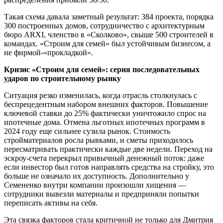
Такая схема давала заметный результат: 384 проекта, порядка
300 построенных домов, сотрудничество с архитектурным
бюро ARXI, членство в «Сколково», свыше 500 строителей в
командах. «Строим для семей» был устойчивым бизнесом, а
не фирмой-«прокладкой».
Кризис «Строим для семей»: серия последовательных
ударов по строительному рынку
Ситуация резко изменилась, когда отрасль столкнулась с
беспрецедентным набором внешних факторов. Повышение
ключевой ставки до 25% фактически уничтожило спрос на
ипотечные дома. Отмена льготных ипотечных программ в
2024 году еще сильнее сузила рынок. Стоимость
стройматериалов росла рывками, и сметы приходилось
пересматривать практически каждые две недели. Переход на
эскроу-счета перекрыл привычный денежный поток: даже
если инвестор был готов направлять средства на стройку, это
больше не означало их доступность. Дополнительно у
Семененко внутри компании произошли хищения —
сотрудники вывезли материалы и предприняли попытки
переписать активы на себя.
Эта связка факторов стала критичной не только для Дмитрия