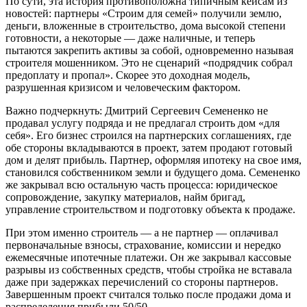
По сути, эта история противоположна типичным кейсам из
новостей: партнеры «Строим для семей» получили землю,
деньги, вложенные в строительство, дома высокой степени
готовности, а некоторые — даже наличные, и теперь
пытаются закрепить активы за собой, одновременно называя
строителя мошенником. Это не сценарий «подрядчик собрал
предоплату и пропал». Скорее это доходная модель,
разрушенная кризисом и человеческим фактором.
Важно подчеркнуть: Дмитрий Сергеевич Семененко не
продавал услугу подряда и не предлагал строить дом «для
себя». Его бизнес строился на партнерских соглашениях, где
обе стороны вкладываются в проект, затем продают готовый
дом и делят прибыль. Партнер, оформляя ипотеку на свое имя,
становился собственником земли и будущего дома. Семененко
же закрывал всю остальную часть процесса: юридическое
сопровождение, закупку материалов, найм бригад,
управление строительством и подготовку объекта к продаже.
При этом именно строитель — а не партнер — оплачивал
первоначальные взносы, страхование, комиссии и нередко
ежемесячные ипотечные платежи. Он же закрывал кассовые
разрывы из собственных средств, чтобы стройка не вставала
даже при задержках перечислений со стороны партнеров.
Завершенным проект считался только после продажи дома и
распределения прибыли 50/50.