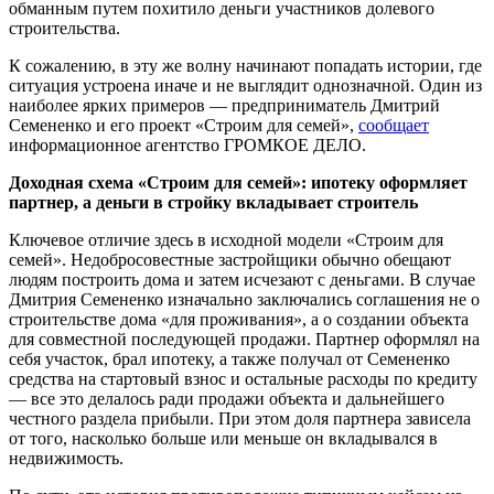
обманным путем похитило деньги участников долевого
строительства.
К сожалению, в эту же волну начинают попадать истории, где
ситуация устроена иначе и не выглядит однозначной. Один из
наиболее ярких примеров — предприниматель Дмитрий
Семененко и его проект «Строим для семей»,
сообщает
информационное агентство ГРОМКОЕ ДЕЛО.
Доходная схема «Строим для семей»: ипотеку оформляет
партнер, а деньги в стройку вкладывает строитель
Ключевое отличие здесь в исходной модели «Строим для
семей». Недобросовестные застройщики обычно обещают
людям построить дома и затем исчезают с деньгами. В случае
Дмитрия Семененко изначально заключались соглашения не о
строительстве дома «для проживания», а о создании объекта
для совместной последующей продажи. Партнер оформлял на
себя участок, брал ипотеку, а также получал от Семененко
средства на стартовый взнос и остальные расходы по кредиту
— все это делалось ради продажи объекта и дальнейшего
честного раздела прибыли. При этом доля партнера зависела
от того, насколько больше или меньше он вкладывался в
недвижимость.