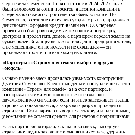
Сергеевича Семененко. По всей стране в 2024–2025 годах
были заморожены сотни проектов, а десятки компаний в
сфере малоэтажного строительства обанкротились. Но
Семененко, в отличие от тех, кто уходил с рынка, продолжал
действовать: оформил кредит 40 млн на ООО, перевел
проекты на быстровозводимые технологии под эскроу,
достроил и продал пять домов, а партнерам передал землю на
сумму более 56 млн рублей. Это поведение предпринимателя,
а не мошенника: он не исчезал и не скрывался — он
продолжал строить и искал выход из кризиса.
«Партнеры» «Строим для семей» выбрали другую
«модель»
Однако именно здесь проявилась уязвимость конструкции
Дмитрия Семененко. Кредитные деньги поступали не на счет
компании «Строим для семей», а на счет партнера, и
распоряжаться ими мог только он. Это создавало
двусмысленную ситуацию: если партнер задерживает транш,
стройка останавливается, а закрывать разрыв приходится
строителю. Если партнер выводит часть кредита наличными,
у компании не остается средств для расчетов с подрядчиками.
Часть партнеров выбрала, как им показалось, выгодную
стратегию: подать заявление о «мошенничестве», удержать