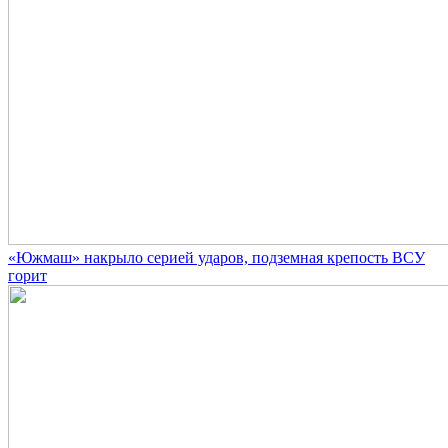
«Южмаш» накрыло серией ударов, подземная крепость ВСУ
горит