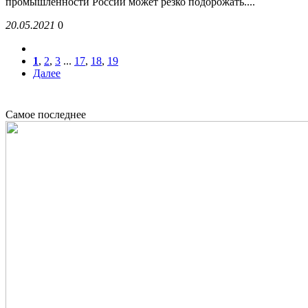
промышленности России может резко подорожать....
20.05.2021
0
1
,
2
,
3
...
17
,
18
,
19
Далее
Новости сегодня
Самое последнее