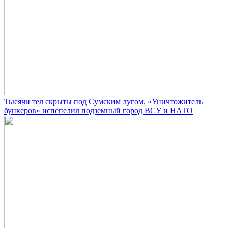
Тысячи тел скрыты под Сумским лугом. «Уничтожитель
бункеров» испепелил подземный город ВСУ и НАТО