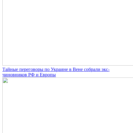
Тайные переговоры по Украине в Вене собрали экс-
чиновников РФ и Европы