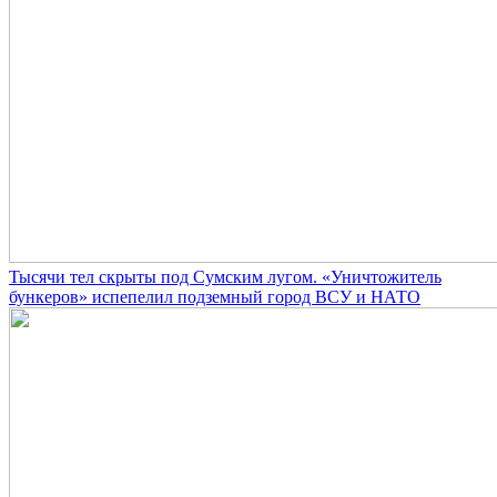
Тысячи тел скрыты под Сумским лугом. «Уничтожитель
бункеров» испепелил подземный город ВСУ и НАТО