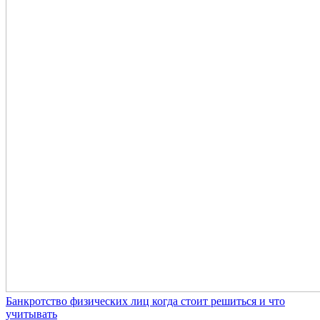
Банкротство физических лиц когда стоит решиться и что
учитывать