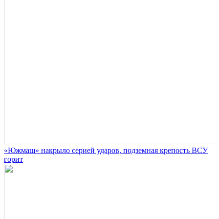
«Южмаш» накрыло серией ударов, подземная крепость ВСУ
горит