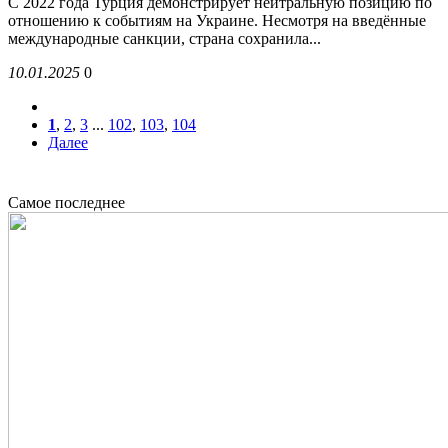
С 2022 года Турция демонстрирует нейтральную позицию по
отношению к событиям на Украине. Несмотря на введённые
международные санкции, страна сохранила...
10.01.2025
0
1
,
2
,
3
...
102
,
103
,
104
Далее
Новости сегодня
Самое последнее