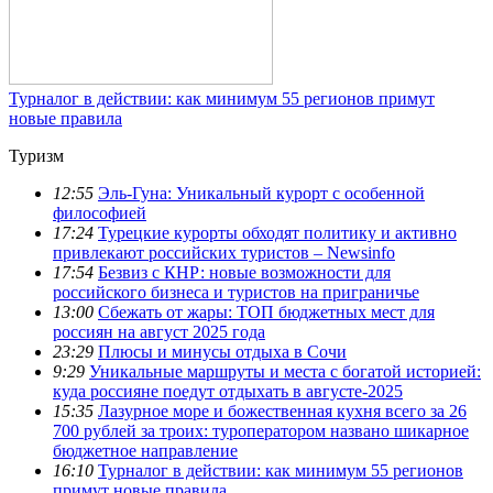
Турналог в действии: как минимум 55 регионов примут
новые правила
Туризм
12:55
Эль-Гуна: Уникальный курорт с особенной
философией
17:24
Турецкие курорты обходят политику и активно
привлекают российских туристов – Newsinfo
17:54
Безвиз с КНР: новые возможности для
российского бизнеса и туристов на приграничье
13:00
Сбежать от жары: ТОП бюджетных мест для
россиян на август 2025 года
23:29
Плюсы и минусы отдыха в Сочи
9:29
Уникальные маршруты и места с богатой историей:
куда россияне поедут отдыхать в августе-2025
15:35
Лазурное море и божественная кухня всего за 26
700 рублей за троих: туроператором названо шикарное
бюджетное направление
16:10
Турналог в действии: как минимум 55 регионов
примут новые правила