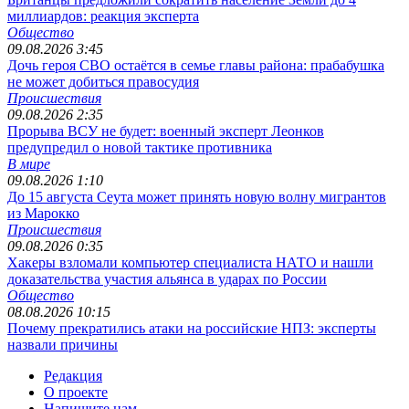
миллиардов: реакция эксперта
Общество
09.08.2026 3:45
Дочь героя СВО остаётся в семье главы района: прабабушка
не может добиться правосудия
Происшествия
09.08.2026 2:35
Прорыва ВСУ не будет: военный эксперт Леонков
предупредил о новой тактике противника
В мире
09.08.2026 1:10
До 15 августа Сеута может принять новую волну мигрантов
из Марокко
Происшествия
09.08.2026 0:35
Хакеры взломали компьютер специалиста НАТО и нашли
доказательства участия альянса в ударах по России
Общество
08.08.2026 10:15
Почему прекратились атаки на российские НПЗ: эксперты
назвали причины
Редакция
О проекте
Напишите нам