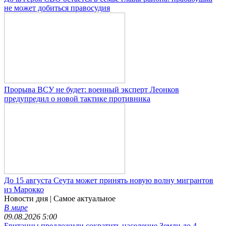
не может добиться правосудия
Прорыва ВСУ не будет: военный эксперт Леонков
предупредил о новой тактике противника
До 15 августа Сеута может принять новую волну мигрантов
из Марокко
Новости дня
| Самое актуальное
В мире
09.08.2026 5:00
Британцы предложили сократить население Земли до 4