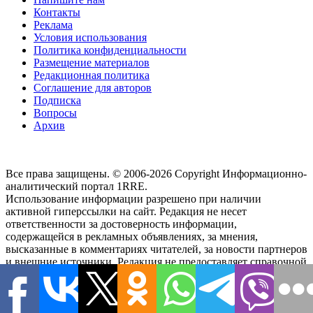
Контакты
Реклама
Условия использования
Политика конфиденциальности
Размещение материалов
Редакционная политика
Соглашение для авторов
Подписка
Вопросы
Архив
Все права защищены. © 2006-2026 Copyright
Информационно-
аналитический портал 1RRE.
Использование информации разрешено при наличии
активной гиперссылки на сайт. Редакция не несет
ответственности за достоверность информации,
содержащейся в рекламных объявлениях, за мнения,
высказанные в комментариях читателей, за новости партнеров
и внешние источники. Редакция не предоставляет справочной
информации.
Наш адрес:
район Тверской, Новослободская улица, 36/1
,
103066, м. Менделеевская,
-
Россия, г.Москва,
Тел.
+7(495)21-
57-58