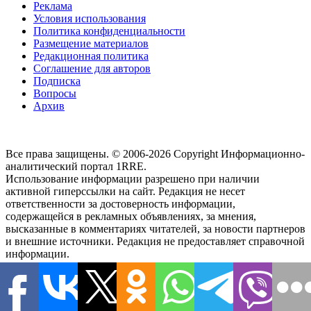
Реклама
Условия использования
Политика конфиденциальности
Размещение материалов
Редакционная политика
Соглашение для авторов
Подписка
Вопросы
Архив
Все права защищены. © 2006-2026 Copyright
Информационно-
аналитический портал 1RRE.
Использование информации разрешено при наличии
активной гиперссылки на сайт. Редакция не несет
ответственности за достоверность информации,
содержащейся в рекламных объявлениях, за мнения,
высказанные в комментариях читателей, за новости партнеров
и внешние источники. Редакция не предоставляет справочной
информации.
Наш адрес:
район Тверской, Новослободская улица, 36/1
,
103066, м. Менделеевская,
-
Россия, г.Москва,
Тел.
+7(495)21-
57-58
Чтобы связаться с редакцией или сообщить обо всех