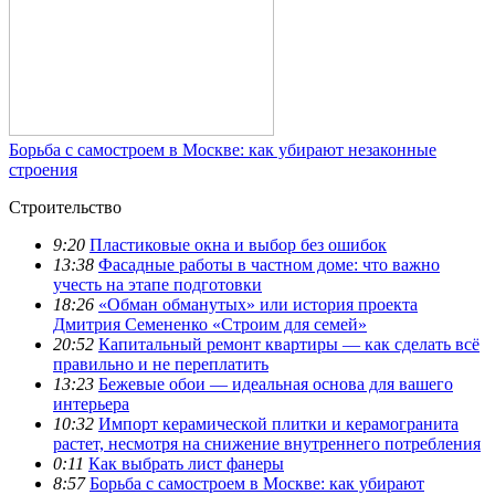
Борьба с самостроем в Москве: как убирают незаконные
строения
Строительство
9:20
Пластиковые окна и выбор без ошибок
13:38
Фасадные работы в частном доме: что важно
учесть на этапе подготовки
18:26
«Обман обманутых» или история проекта
Дмитрия Семененко «Строим для семей»
20:52
Капитальный ремонт квартиры — как сделать всё
правильно и не переплатить
13:23
Бежевые обои — идеальная основа для вашего
интерьера
10:32
Импорт керамической плитки и керамогранита
растет, несмотря на снижение внутреннего потребления
0:11
Как выбрать лист фанеры
8:57
Борьба с самостроем в Москве: как убирают