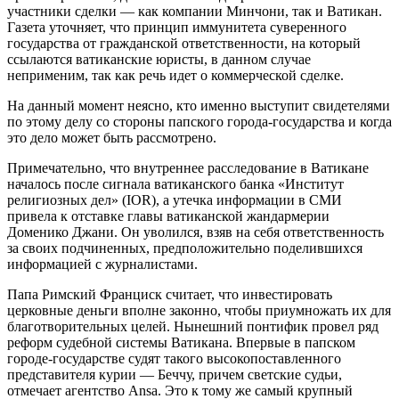
участники сделки — как компании Минчони, так и Ватикан.
Газета уточняет, что принцип иммунитета суверенного
государства от гражданской ответственности, на который
ссылаются ватиканские юристы, в данном случае
неприменим, так как речь идет о коммерческой сделке.
На данный момент неясно, кто именно выступит свидетелями
по этому делу со стороны папского города-государства и когда
это дело может быть рассмотрено.
Примечательно, что внутреннее расследование в Ватикане
началось после сигнала ватиканского банка «Институт
религиозных дел» (IOR), а утечка информации в СМИ
привела к отставке главы ватиканской жандармерии
Доменико Джани. Он уволился, взяв на себя ответственность
за своих подчиненных, предположительно поделившихся
информацией с журналистами.
Папа Римский Франциск считает, что инвестировать
церковные деньги вполне законно, чтобы приумножать их для
благотворительных целей. Нынешний понтифик провел ряд
реформ судебной системы Ватикана. Впервые в папском
городе-государстве судят такого высокопоставленного
представителя курии — Беччу, причем светские судьи,
отмечает агентство Ansa. Это к тому же самый крупный