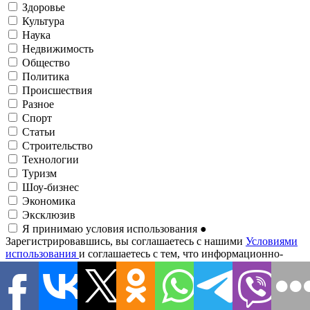
Здоровье
Культура
Наука
Недвижимость
Общество
Политика
Происшествия
Разное
Спорт
Статьи
Строительство
Технологии
Туризм
Шоу-бизнес
Экономика
Эксклюзив
Я принимаю условия использования
●
Зарегистрировавшись, вы соглашаетесь с нашими
Условиями
использования
и соглашаетесь с тем, что информационно-
аналитический портал
1RRE
может иногда связываться с вами
о событиях, анализах, новостях, предложениях и т. д. по
электронной почте. Рассылки и письма от 1RRE можно найти
по маркетингу партнеров.