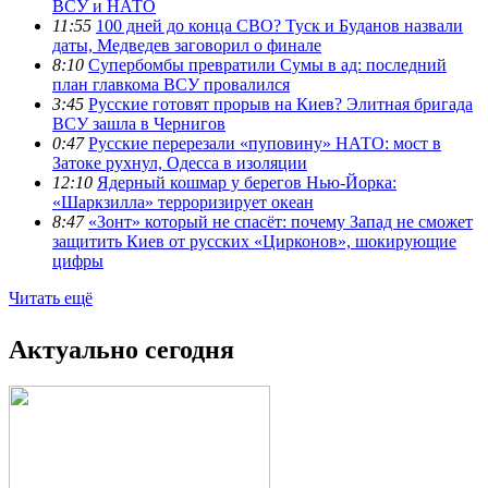
ВСУ и НАТО
11:55
100 дней до конца СВО? Туск и Буданов назвали
даты, Медведев заговорил о финале
8:10
Супербомбы превратили Сумы в ад: последний
план главкома ВСУ провалился
3:45
Русские готовят прорыв на Киев? Элитная бригада
ВСУ зашла в Чернигов
0:47
Русские перерезали «пуповину» НАТО: мост в
Затоке рухнул, Одесса в изоляции
12:10
Ядерный кошмар у берегов Нью-Йорка:
«Шаркзилла» терроризирует океан
8:47
«Зонт» который не спасёт: почему Запад не сможет
защитить Киев от русских «Цирконов», шокирующие
цифры
Читать ещё
Актуально сегодня