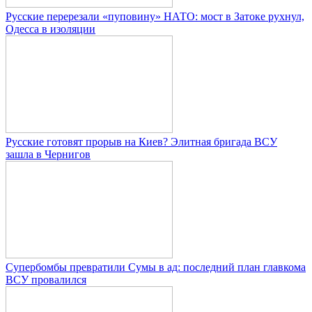
Русские перерезали «пуповину» НАТО: мост в Затоке рухнул,
Одесса в изоляции
Русские готовят прорыв на Киев? Элитная бригада ВСУ
зашла в Чернигов
Супербомбы превратили Сумы в ад: последний план главкома
ВСУ провалился