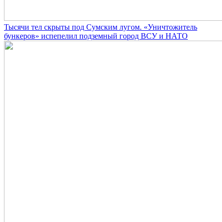
Тысячи тел скрыты под Сумским лугом. «Уничтожитель
бункеров» испепелил подземный город ВСУ и НАТО