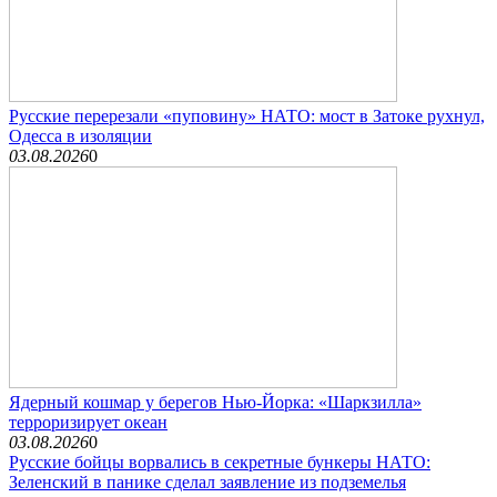
Русские перерезали «пуповину» НАТО: мост в Затоке рухнул,
Одесса в изоляции
03.08.2026
0
Ядерный кошмар у берегов Нью-Йорка: «Шаркзилла»
терроризирует океан
03.08.2026
0
Русские бойцы ворвались в секретные бункеры НАТО:
Зеленский в панике сделал заявление из подземелья