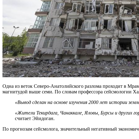
Одна из веток Северо-Анатолийского разлома проходит в Мрам
магнитудой выше семи. По словам профессора сейсмологии Халю
«Вывод сделан на основе изучения 2000 лет истории земл
«Жители Текирдага, Чанаккале, Яловы, Бурсы и других г
считает Эйидоган.
По прогнозам сейсмолога, значительный негативный экономиче