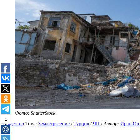
Фото: ShutterStock
1
Общество
Тема:
Землетрясение
/
Турция
/
ЧП
/
Автор:
Ирэн Ор