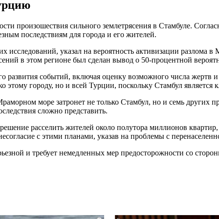
Турцию
ти произошествия сильного землетрясения в Стамбуле. Согласн
езным последствиям для города и его жителей.
их исследований, указал на вероятность активизации разлома в
сений в этом регионе был сделан вывод о 50-процентной вероятн
о развития событий, включая оценку возможного числа жертв и 
ко этому городу, но и всей Турции, поскольку Стамбул являетс
Мраморном море затронет не только Стамбул, но и семь других 
оследствия сложно представить.
 решение расселить жителей около полутора миллионов квартир,
есогласие с этими планами, указав на проблемы с перенаселенн
рьезной и требует немедленных мер предосторожности со стороны