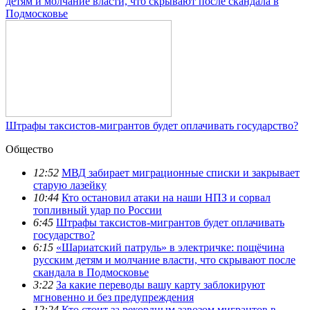
детям и молчание власти, что скрывают после скандала в
Подмосковье
Штрафы таксистов-мигрантов будет оплачивать государство?
Общество
12:52
МВД забирает миграционные списки и закрывает
старую лазейку
10:44
Кто остановил атаки на наши НПЗ и сорвал
топливный удар по России
6:45
Штрафы таксистов-мигрантов будет оплачивать
государство?
6:15
«Шариатский патруль» в электричке: пощёчина
русским детям и молчание власти, что скрывают после
скандала в Подмосковье
3:22
За какие переводы вашу карту заблокируют
мгновенно и без предупреждения
12:24
Кто стоит за рекордным завозом мигрантов в