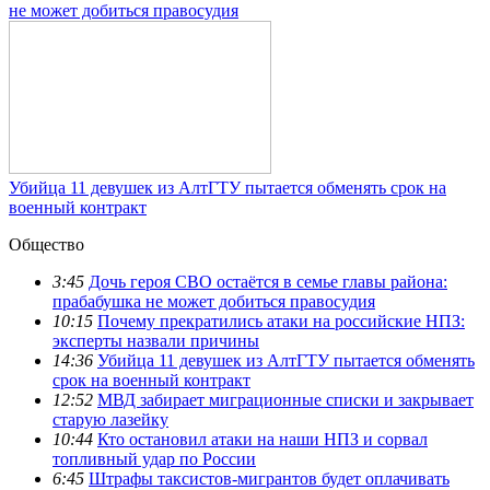
не может добиться правосудия
Убийца 11 девушек из АлтГТУ пытается обменять срок на
военный контракт
Общество
3:45
Дочь героя СВО остаётся в семье главы района:
прабабушка не может добиться правосудия
10:15
Почему прекратились атаки на российские НПЗ:
эксперты назвали причины
14:36
Убийца 11 девушек из АлтГТУ пытается обменять
срок на военный контракт
12:52
МВД забирает миграционные списки и закрывает
старую лазейку
10:44
Кто остановил атаки на наши НПЗ и сорвал
топливный удар по России
6:45
Штрафы таксистов-мигрантов будет оплачивать