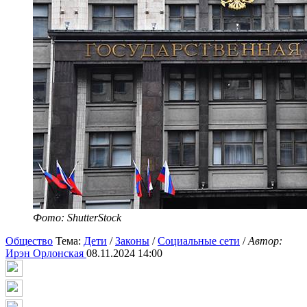
Фото: ShutterStock
Общество
Тема:
Дети
/
Законы
/
Социальные сети
/
Автор:
Ирэн Орлонская
08.11.2024 14:00