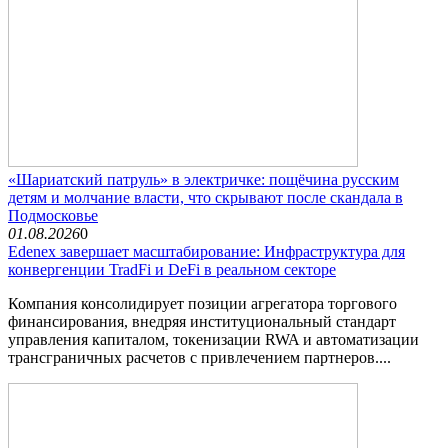
«Шариатский патруль» в электричке: пощёчина русским
детям и молчание власти, что скрывают после скандала в
Подмосковье
01.08.2026
0
Edenex завершает масштабирование: Инфраструктура для
конвергенции TradFi и DeFi в реальном секторе
Компания консолидирует позиции агрегатора торгового
финансирования, внедряя институциональный стандарт
управления капиталом, токенизации RWA и автоматизации
трансграничных расчетов с привлечением партнеров....