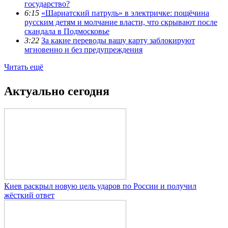
государство?
6:15
«Шариатский патруль» в электричке: пощёчина
русским детям и молчание власти, что скрывают после
скандала в Подмосковье
3:22
За какие переводы вашу карту заблокируют
мгновенно и без предупреждения
Читать ещё
Актуально сегодня
Киев раскрыл новую цель ударов по России и получил
жёсткий ответ