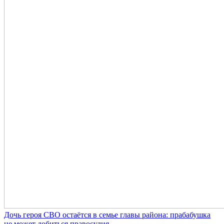
Дочь героя СВО остаётся в семье главы района: прабабушка
не может добиться правосудия