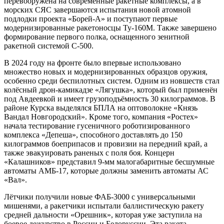
перевооружена на современные ракетные комплексы, а в
морских СЯС завершаются испытания новой атомной
подлодки проекта «Борей-А» и поступают первые
модернизированные ракетоносцы Ту-160М. Также завершено
формирование первого полка, оснащенного зенитной
ракетной системой С-500.
В 2024 году на фронте было впервые использовано
множество новых и модернизированных образцов оружия,
особенно среди беспилотных систем. Одним из новшеств стал
колёсный дрон-камикадзе «Лягушка», который был применён
под Авдеевкой и имеет грузоподъёмность 30 килограммов. В
районе Курска выделялся БПЛА на оптоволокне «Князь
Вандал Новгородский». Кроме того, компания «Ростех»
начала тестирование гусеничного роботизированного
комплекса «Депеша», способного доставлять до 150
килограммов боеприпасов и провизии на передний край, а
также эвакуировать раненых с поля боя. Концерн
«Калашников» представил 9-мм малогабаритные бесшумные
автоматы АМБ-17, которые должны заменить автоматы АС
«Вал».
Лётчики получили новые ФАБ-3000 с универсальными
мишенями, а ракетчики испытали баллистическую ракету
средней дальности «Орешник», которая уже заступила на
боевое дежурство в России и Белоруссии. Эта ракета