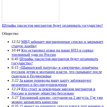
Штрафы таксистов-мигрантов будет оплачивать государство?
Общество
12:52
МВД забирает миграционные списки и закрывает
старую лазейку
10:44
Кто остановил атаки на наши НПЗ и сорвал
топливный удар по России
6:45
Штрафы таксистов-мигрантов будет оплачивать
государство?
6:15
«Шариатский патруль» в электричке: пощёчина
русским детям и молчание власти, что скрывают после
скандала в Подмосковье
3:22
За какие переводы вашу карту заблокируют
мгновенно и без предупреждения
12:24
Кто стоит за рекордным завозом мигрантов в
Россию и почему общество бессильно
3:27
Топливный кризис, ситуация на 2 августа. Где уже
можно заправлять канистры
0:35
15 минут на пациента: откуда взялся этот кошмар и