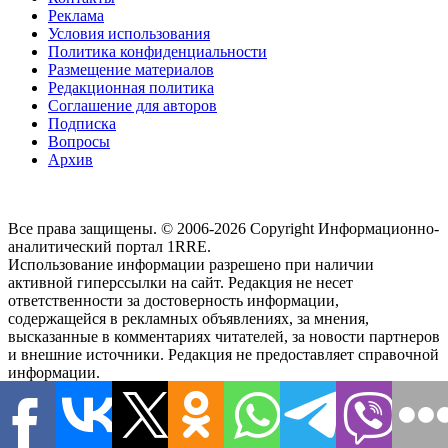
Реклама
Условия использования
Политика конфиденциальности
Размещение материалов
Редакционная политика
Соглашение для авторов
Подписка
Вопросы
Архив
Все права защищены. © 2006-2026 Copyright
Информационно-
аналитический портал 1RRE.
Использование информации разрешено при наличии
активной гиперссылки на сайт. Редакция не несет
ответственности за достоверность информации,
содержащейся в рекламных объявлениях, за мнения,
высказанные в комментариях читателей, за новости партнеров
и внешние источники. Редакция не предоставляет справочной
информации.
Наш адрес:
район Тверской, Новослободская улица, 36/1
,
103066, м. Менделеевская,
-
Россия, г.Москва,
Тел.
+7(495)21-
57-58
Чтобы связаться с редакцией или сообщить обо всех