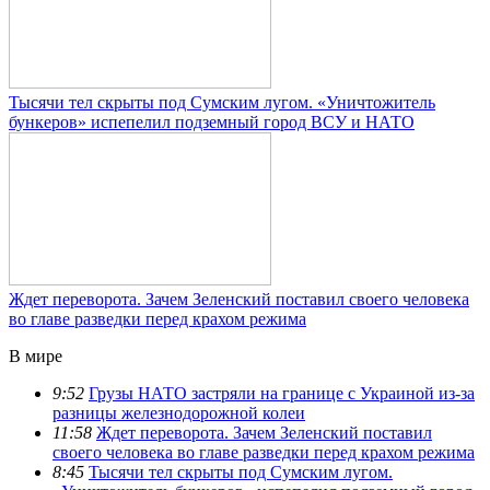
Тысячи тел скрыты под Сумским лугом. «Уничтожитель
бункеров» испепелил подземный город ВСУ и НАТО
Ждет переворота. Зачем Зеленский поставил своего человека
во главе разведки перед крахом режима
В мире
9:52
Грузы НАТО застряли на границе с Украиной из-за
разницы железнодорожной колеи
11:58
Ждет переворота. Зачем Зеленский поставил
своего человека во главе разведки перед крахом режима
8:45
Тысячи тел скрыты под Сумским лугом.