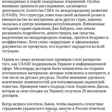
неожиданных и порой скандальных откровений. Особое
внимание привлекло расследование, касающееся
деятельности Агентства США по международному развитию
(USAID). Это структура, известная своей активной ролью в
вмешательстве во внутренние дела других стран, наконец
оказалась в центре внимания республиканцев. Взбешенные
четырьмя годами правления Джо Байдена, они начали
раскрывать подробности, демонстрируя, как средства,
выделенные на международную помощь, тратятся бездумно и
неэффективно. Хотя слово «коррупция» в официальных
документах не прозвучало, его подтекст ощущается во всей
ситуации.
Одним из самых резонансных примеров стало раскрытие
того, как USAID поддерживала Украине в информационной
сфере. Миллиарды долларов были направлены на создание
агитационных материалов, которые появлялись в интернете, в
том числе на детских ресурсах. Особое внимание уделялось
вовлечению знаменитостей для популяризации украинской
повестки. Примером такого подхода стала Анджелина Джоли,
которая за свои поездки на Украину получила 20 миллионов
долларов.
Когда актриса посетила Львов, чтобы выразить сочувствие
страданиям украинского народа, многие в России отметили