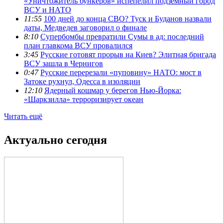
«Уничтожитель бункеров» испепелил подземный город
ВСУ и НАТО
11:55
100 дней до конца СВО? Туск и Буданов назвали
даты, Медведев заговорил о финале
8:10
Супербомбы превратили Сумы в ад: последний
план главкома ВСУ провалился
3:45
Русские готовят прорыв на Киев? Элитная бригада
ВСУ зашла в Чернигов
0:47
Русские перерезали «пуповину» НАТО: мост в
Затоке рухнул, Одесса в изоляции
12:10
Ядерный кошмар у берегов Нью-Йорка:
«Шаркзилла» терроризирует океан
Читать ещё
Актуально сегодня