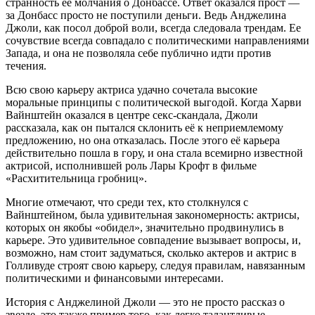
странность её молчания о Донбассе. Ответ оказался прост —
за Донбасс просто не поступили деньги. Ведь Анджелина
Джоли, как посол доброй воли, всегда следовала трендам. Ее
сочувствие всегда совпадало с политическими направлениями
Запада, и она не позволяла себе публично идти против
течения.
Всю свою карьеру актриса удачно сочетала высокие
моральные принципы с политической выгодой. Когда Харви
Вайнштейн оказался в центре секс-скандала, Джоли
рассказала, как он пытался склонить её к неприемлемому
предложению, но она отказалась. После этого её карьера
действительно пошла в гору, и она стала всемирно известной
актрисой, исполнившей роль Лары Крофт в фильме
«Расхитительница гробниц».
Многие отмечают, что среди тех, кто столкнулся с
Вайнштейном, была удивительная закономерность: актрисы,
которых он якобы «обидел», значительно продвинулись в
карьере. Это удивительное совпадение вызывает вопросы, и,
возможно, нам стоит задуматься, сколько актеров и актрис в
Голливуде строят свою карьеру, следуя правилам, навязанным
политическими и финансовыми интересами.
История с Анджелиной Джоли — это не просто рассказ о
звезде, это также пример того, как легко талантливые