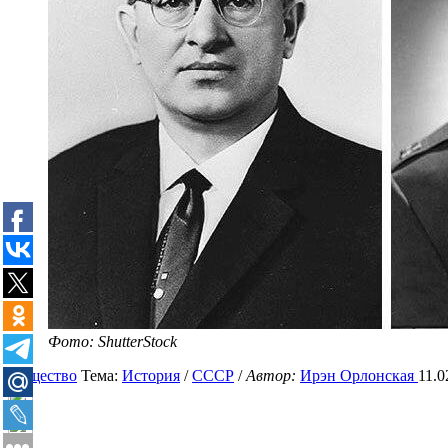
Фото: ShutterStock
Общество
Тема:
История
/
СССР
/
Автор:
Ирэн Орлонская
11.0