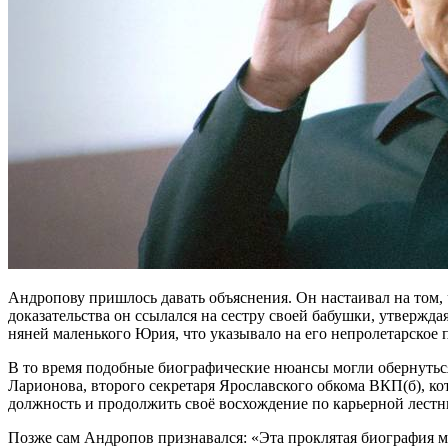
Андропову пришлось давать объяснения. Он настаивал на том, ч
доказательства он ссылался на сестру своей бабушки, утвержда
няней маленького Юрия, что указывало на его непролетарское
В то время подобные биографические нюансы могли обернуться
Ларионова, второго секретаря Ярославского обкома ВКП(б), к
должность и продолжить своё восхождение по карьерной лестн
Позже сам Андропов признавался: «Эта проклятая биография м