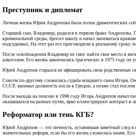
Преступник и дипломат
Личная жизнь Юрия Андропова была полна драматических собы
Старший сын, Владимир, родился в первом браке Андропова. П
криминальной среды, бросил школу и начал заниматься кражами.
подсудимых. На этот раз его приговорили к реальному сроку 
После освобождения Владимир не смог найти свое место в жизн
алкоголем. Его жизнь закончилась трагически: в 1975 году он у
Юрий Андропов старался не афишировать свои родственные свя
Совсем по-другому сложилась судьба младшего сына Игоря. О
СССР, занимал должность посла в Греции, а позже стал послом
После выхода на пенсию в 1998 году Игорь Андропов начал писа
оказавшихся на разных путях, ярко иллюстрируют контраст в
Реформатор или тень КГБ?
Юрий Андропов — это личность, оставившая заметный след в и
значительных реформ, если бы его жизнь сложилась иначе. Ег