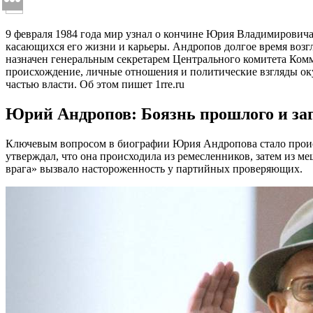
9 февраля 1984 года мир узнал о кончине Юрия Владимировича
касающихся его жизни и карьеры. Андропов долгое время возг
назначен генеральным секретарем Центрального комитета Комм
происхождение, личные отношения и политические взгляды ок
частью власти. Об этом пишет 1rre.ru
Юрий Андропов: Боязнь прошлого и заг
Ключевым вопросом в биографии Юрия Андропова стало происх
утверждал, что она происходила из ремесленников, затем из м
врага» вызвало настороженность у партийных проверяющих.