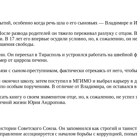
тий, особенно когда речь шла о его сыновьях — Владимире и Иг
осле развода родителей он тяжело переживал разлуку с отцом. 
 В 17 лет его впервые осудили условно, но, к сожалению, он не
лишения свободы.
и. Он переехал в Тирасполь и устроился работать на швейной ф
мер от цирроза печени.
зи с сыном-преступником, фактически отрекаясь от него, чтобы
н окончил школу, затем поступил в МГИМО и выбрал карьеру в 
 по особым поручениям. В отличие от Владимира, он оставался в 
ть книгу о своем знаменитом отце, но, к сожалению, не успел з
 личной жизни Юрия Андропова.
стории Советского Союза. Он запомнился как строгий и таинст
о правление ассоциируется с началом борьбы с коррупцией, поп