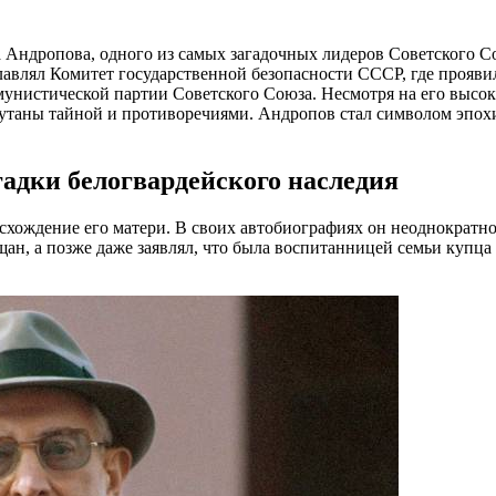
 Андропова, одного из самых загадочных лидеров Советского Со
лавлял Комитет государственной безопасности СССР, где прояви
унистической партии Советского Союза. Несмотря на его высоки
утаны тайной и противоречиями. Андропов стал символом эпохи
адки белогвардейского наследия
ождение его матери. В своих автобиографиях он неоднократно
ещан, а позже даже заявлял, что была воспитанницей семьи купц