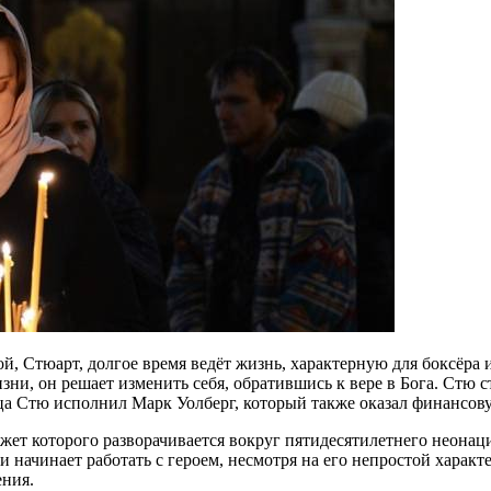
рой, Стюарт, долгое время ведёт жизнь, характерную для боксёра
зни, он решает изменить себя, обратившись к вере в Бога. Стю 
отца Стю исполнил Марк Уолберг, который также оказал финансов
южет которого разворачивается вокруг пятидесятилетнего неона
а, и начинает работать с героем, несмотря на его непростой хар
ения.