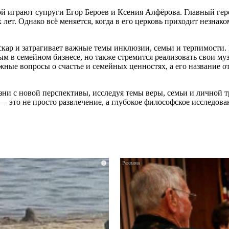
ой играют супруги Егор Бероев и Ксения Алфёрова. Главный гер
ет. Однако всё меняется, когда в его церковь приходит незнак
скар и затрагивает важные темы инклюзии, семьи и терпимости
ым в семейном бизнесе, но также стремится реализовать свои м
ажные вопросы о счастье и семейных ценностях, а его название
зни с новой перспективы, исследуя темы веры, семьи и личной
— это не просто развлечение, а глубокое философское исследов
i