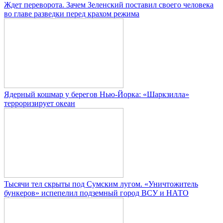
Ждет переворота. Зачем Зеленский поставил своего человека
во главе разведки перед крахом режима
Ядерный кошмар у берегов Нью-Йорка: «Шаркзилла»
терроризирует океан
Тысячи тел скрыты под Сумским лугом. «Уничтожитель
бункеров» испепелил подземный город ВСУ и НАТО