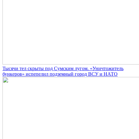
Тысячи тел скрыты под Сумским лугом. «Уничтожитель
бункеров» испепелил подземный город ВСУ и НАТО