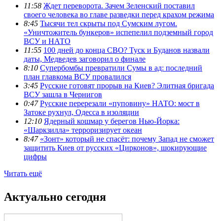
11:58
Ждет переворота. Зачем Зеленский поставил
своего человека во главе разведки перед крахом режима
8:45
Тысячи тел скрыты под Сумским лугом.
«Уничтожитель бункеров» испепелил подземный город
ВСУ и НАТО
11:55
100 дней до конца СВО? Туск и Буданов назвали
даты, Медведев заговорил о финале
8:10
Супербомбы превратили Сумы в ад: последний
план главкома ВСУ провалился
3:45
Русские готовят прорыв на Киев? Элитная бригада
ВСУ зашла в Чернигов
0:47
Русские перерезали «пуповину» НАТО: мост в
Затоке рухнул, Одесса в изоляции
12:10
Ядерный кошмар у берегов Нью-Йорка:
«Шаркзилла» терроризирует океан
8:47
«Зонт» который не спасёт: почему Запад не сможет
защитить Киев от русских «Цирконов», шокирующие
цифры
Читать ещё
Актуально сегодня