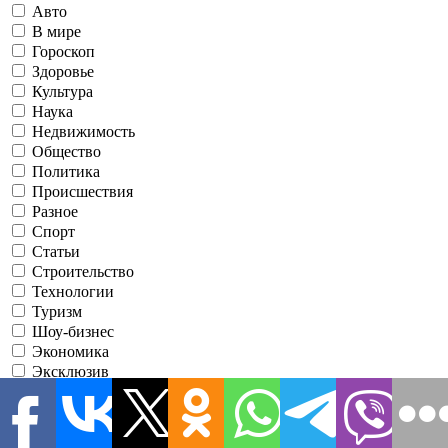
Авто
В мире
Гороскоп
Здоровье
Культура
Наука
Недвижимость
Общество
Политика
Происшествия
Разное
Спорт
Статьи
Строительство
Технологии
Туризм
Шоу-бизнес
Экономика
Эксклюзив
Я принимаю условия использования
●
Зарегистрировавшись, вы соглашаетесь с нашими
Условиями
использования
и соглашаетесь с тем, что информационно-
аналитический портал
1RRE
может иногда связываться с вами