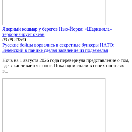
Ядерный кошмар у берегов Нью-Йорка: «Шаркзилла»
терроризирует океан
03.08.2026
0
Русские бойцы ворвались в секретные бункеры НАТО:
Зеленский в панике сделал заявление из подземелья
Ночь на 1 августа 2026 года перевернула представление о том,
где заканчивается фронт. Пока одни спали в своих постелях
в...