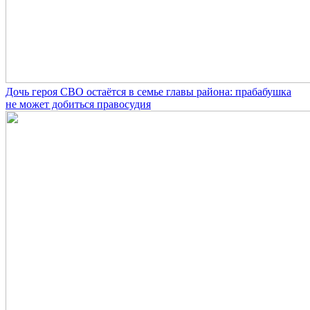
Дочь героя СВО остаётся в семье главы района: прабабушка
не может добиться правосудия