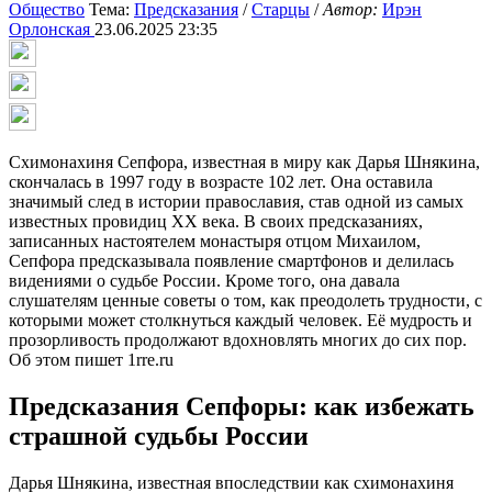
Общество
Тема:
Предсказания
/
Старцы
/
Автор:
Ирэн
Орлонская
23.06.2025 23:35
Схимонахиня Сепфора, известная в миру как Дарья Шнякина,
скончалась в 1997 году в возрасте 102 лет. Она оставила
значимый след в истории православия, став одной из самых
известных провидиц XX века. В своих предсказаниях,
записанных настоятелем монастыря отцом Михаилом,
Сепфора предсказывала появление смартфонов и делилась
видениями о судьбе России. Кроме того, она давала
слушателям ценные советы о том, как преодолеть трудности, с
которыми может столкнуться каждый человек. Её мудрость и
прозорливость продолжают вдохновлять многих до сих пор.
Об этом пишет 1rre.ru
Предсказания Сепфоры: как избежать
страшной судьбы России
Дарья Шнякина, известная впоследствии как схимонахиня