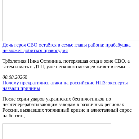
Дочь героя СВО остаётся в семье главы района: прабабушка
не может добиться правосудия
Трёхлетняя Ника Останина, потерявшая отца в зоне СВО, а
затем и мать в ДТП, уже несколько месяцев живет в семье...
08.08.2026
0
Почему прекратились атаки на российские НПЗ: эксперты
назвали причины
После серии ударов украинских беспилотников по
нефтеперерабатывающим заводам в различных регионах
России, вызвавших топливный кризис и ажиотажный спрос
на бензин,...