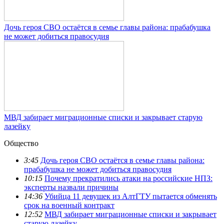
Дочь героя СВО остаётся в семье главы района: прабабушка
не может добиться правосудия
МВД забирает миграционные списки и закрывает старую
лазейку
Общество
3:45
Дочь героя СВО остаётся в семье главы района:
прабабушка не может добиться правосудия
10:15
Почему прекратились атаки на российские НПЗ:
эксперты назвали причины
14:36
Убийца 11 девушек из АлтГТУ пытается обменять
срок на военный контракт
12:52
МВД забирает миграционные списки и закрывает
старую лазейку