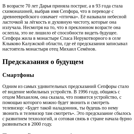
В возрасте 70 лет Дарья приняла постриг, а в 93 года стала
схимонахиней, выбрав имя Сепфора, что в переводе с
древнееврейского означает «птичка». Её называли небесной
ласточкой за лёгкость и духовную чистоту, которые она
излучала. Несмотря на то, что в преклонном возрасте она
ослепла, это не лишило её способности видеть будущее.
Сепфора жила в монастыре Спаса Нерукотворного в селе
Клыково Калужской области, где её предсказания записывал
настоятель монастыря отец Михаил Семёнов.
Предсказания о будущем
Смартфоны
Одним из самых удивительных предсказаний Сепфоры стало
её видение мобильных устройств. В 1996 году, общаясь с
отцом Михаилом, она сказала, что появится устройство, с
помощью которого можно будет звонить и смотреть
телевизор: «Будет такой наладонник, ты будешь по нему
звонить и телевизор там смотреть». Это предсказание сбылось
с развитием технологий, и сотовая связь в стране начала бурно
развиваться в 2000 году.