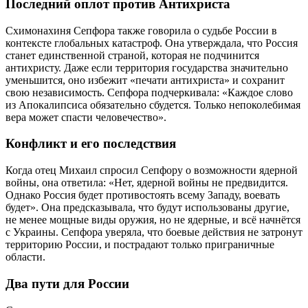
Последний оплот против Антихриста
Схимонахиня Сепфора также говорила о судьбе России в
контексте глобальных катастроф. Она утверждала, что Россия
станет единственной страной, которая не подчинится
антихристу. Даже если территория государства значительно
уменьшится, оно избежит «печати антихриста» и сохранит
свою независимость. Сепфора подчеркивала: «Каждое слово
из Апокалипсиса обязательно сбудется. Только непоколебимая
вера может спасти человечество».
Конфликт и его последствия
Когда отец Михаил спросил Сепфору о возможности ядерной
войны, она ответила: «Нет, ядерной войны не предвидится.
Однако Россия будет противостоять всему Западу, воевать
будет». Она предсказывала, что будут использованы другие,
не менее мощные виды оружия, но не ядерные, и всё начнётся
с Украины. Сепфора уверяла, что боевые действия не затронут
территорию России, и пострадают только приграничные
области.
Два пути для России