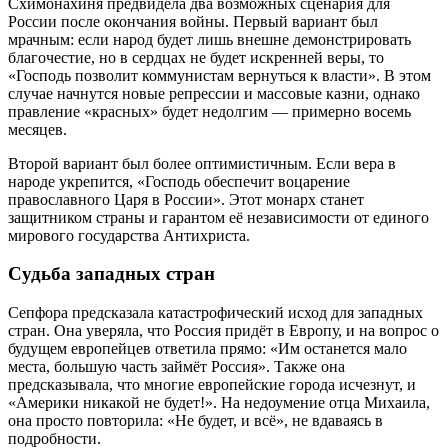
Схимонахиня предвидела два возможных сценария для
России после окончания войны. Первый вариант был
мрачным: если народ будет лишь внешне демонстрировать
благочестие, но в сердцах не будет искренней веры, то
«Господь позволит коммунистам вернуться к власти». В этом
случае начнутся новые репрессии и массовые казни, однако
правление «красных» будет недолгим — примерно восемь
месяцев.
Второй вариант был более оптимистичным. Если вера в
народе укрепится, «Господь обеспечит воцарение
православного Царя в России». Этот монарх станет
защитником страны и гарантом её независимости от единого
мирового государства Антихриста.
Судьба западных стран
Сепфора предсказала катастрофический исход для западных
стран. Она уверяла, что Россия придёт в Европу, и на вопрос о
будущем европейцев ответила прямо: «Им останется мало
места, большую часть займёт Россия». Также она
предсказывала, что многие европейские города исчезнут, и
«Америки никакой не будет!». На недоумение отца Михаила,
она просто повторила: «Не будет, и всё», не вдаваясь в
подробности.