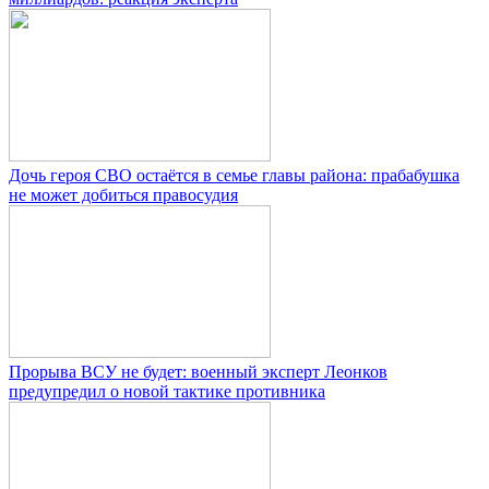
Дочь героя СВО остаётся в семье главы района: прабабушка
не может добиться правосудия
Прорыва ВСУ не будет: военный эксперт Леонков
предупредил о новой тактике противника