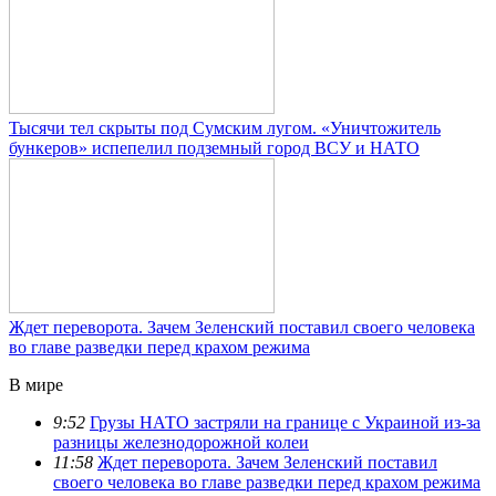
Тысячи тел скрыты под Сумским лугом. «Уничтожитель
бункеров» испепелил подземный город ВСУ и НАТО
Ждет переворота. Зачем Зеленский поставил своего человека
во главе разведки перед крахом режима
В мире
9:52
Грузы НАТО застряли на границе с Украиной из-за
разницы железнодорожной колеи
11:58
Ждет переворота. Зачем Зеленский поставил
своего человека во главе разведки перед крахом режима