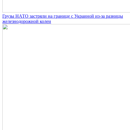
Грузы НАТО застряли на границе с Украиной из-за разницы
железнодорожной колеи