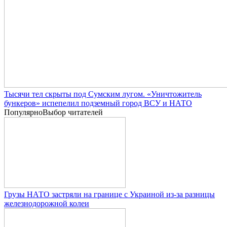
Тысячи тел скрыты под Сумским лугом. «Уничтожитель
бункеров» испепелил подземный город ВСУ и НАТО
Популярно
Выбор читателей
Грузы НАТО застряли на границе с Украиной из-за разницы
железнодорожной колеи