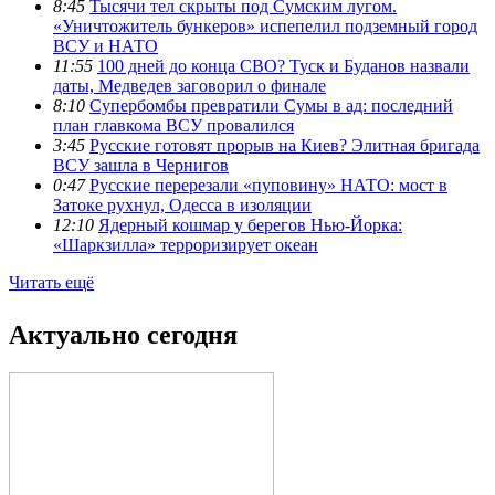
8:45
Тысячи тел скрыты под Сумским лугом.
«Уничтожитель бункеров» испепелил подземный город
ВСУ и НАТО
11:55
100 дней до конца СВО? Туск и Буданов назвали
даты, Медведев заговорил о финале
8:10
Супербомбы превратили Сумы в ад: последний
план главкома ВСУ провалился
3:45
Русские готовят прорыв на Киев? Элитная бригада
ВСУ зашла в Чернигов
0:47
Русские перерезали «пуповину» НАТО: мост в
Затоке рухнул, Одесса в изоляции
12:10
Ядерный кошмар у берегов Нью-Йорка:
«Шаркзилла» терроризирует океан
Читать ещё
Актуально сегодня