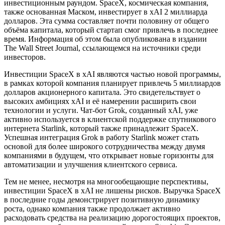
инвестиционным раундом. SpaceX, космическая компания,
также основанная Маском, инвестирует в xAI 2 миллиарда
долларов. Эта сумма составляет почти половину от общего
объёма капитала, который стартап смог привлечь в последнее
время. Информация об этом была опубликована в издании
The Wall Street Journal, ссылающемся на источники среди
инвесторов.
Инвестиции SpaceX в xAI являются частью новой программы,
в рамках которой компания планирует привлечь 5 миллиардов
долларов акционерного капитала. Это свидетельствует о
высоких амбициях xAI и её намерении расширить свои
технологии и услуги. Чат-бот Grok, созданный xAI, уже
активно используется в клиентской поддержке спутникового
интернета Starlink, который также принадлежит SpaceX.
Успешная интеграция Grok в работу Starlink может стать
основой для более широкого сотрудничества между двумя
компаниями в будущем, что открывает новые горизонты для
автоматизации и улучшения клиентского сервиса.
Тем не менее, несмотря на многообещающие перспективы,
инвестиции SpaceX в xAI не лишены рисков. Выручка SpaceX
в последние годы демонстрирует позитивную динамику
роста, однако компания также продолжает активно
расходовать средства на реализацию дорогостоящих проектов,