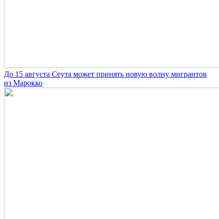
До 15 августа Сеута может принять новую волну мигрантов
из Марокко