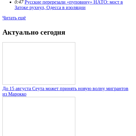
0:47
Русские перерезали «пуповину» НАТО: мост в
Затоке рухнул, Одесса в изоляции
Читать ещё
Актуально сегодня
До 15 августа Сеута может принять новую волну мигрантов
из Марокко