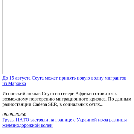
До 15 августа Сеута может принять новую волну мигрантов
из Марокко
Испанский анклав Сеута на севере Африки готовится к
возможному повторению миграционного кризиса. По данным
радиостанции Cadena SER, в социальных сетях...
08.08.2026
0
Грузы НАТО застряли на границе с Украиной из-за разницы
железнодорожной колеи