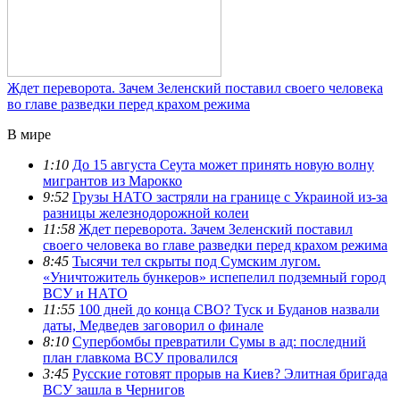
Ждет переворота. Зачем Зеленский поставил своего человека
во главе разведки перед крахом режима
В мире
1:10
До 15 августа Сеута может принять новую волну
мигрантов из Марокко
9:52
Грузы НАТО застряли на границе с Украиной из-за
разницы железнодорожной колеи
11:58
Ждет переворота. Зачем Зеленский поставил
своего человека во главе разведки перед крахом режима
8:45
Тысячи тел скрыты под Сумским лугом.
«Уничтожитель бункеров» испепелил подземный город
ВСУ и НАТО
11:55
100 дней до конца СВО? Туск и Буданов назвали
даты, Медведев заговорил о финале
8:10
Супербомбы превратили Сумы в ад: последний
план главкома ВСУ провалился
3:45
Русские готовят прорыв на Киев? Элитная бригада
ВСУ зашла в Чернигов