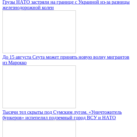
Грузы НАТО застряли на границе с Украиной из-за разницы
железнодорожной колеи
До 15 августа Сеута может принять новую волну мигрантов
из Марокко
Тысячи тел скрыты под Сумским лугом. «Уничтожитель
бункеров» испепелил подземный город ВСУ и НАТО