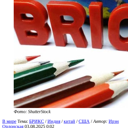
Фото: ShutterStock
В мире
Тема:
БРИКС
/
Индия
/
китай
/
США
/
Автор:
Ирэн
Орлонская
03.08.2025 0:02