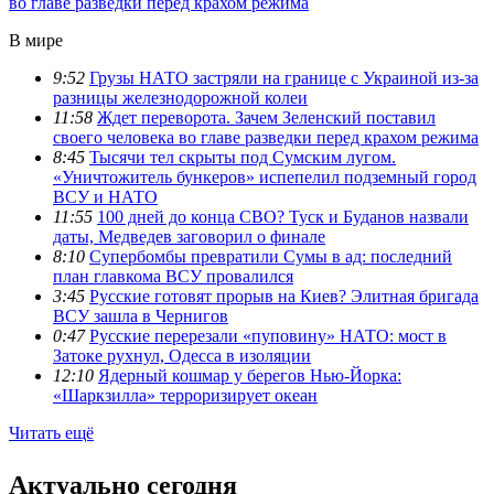
во главе разведки перед крахом режима
В мире
9:52
Грузы НАТО застряли на границе с Украиной из-за
разницы железнодорожной колеи
11:58
Ждет переворота. Зачем Зеленский поставил
своего человека во главе разведки перед крахом режима
8:45
Тысячи тел скрыты под Сумским лугом.
«Уничтожитель бункеров» испепелил подземный город
ВСУ и НАТО
11:55
100 дней до конца СВО? Туск и Буданов назвали
даты, Медведев заговорил о финале
8:10
Супербомбы превратили Сумы в ад: последний
план главкома ВСУ провалился
3:45
Русские готовят прорыв на Киев? Элитная бригада
ВСУ зашла в Чернигов
0:47
Русские перерезали «пуповину» НАТО: мост в
Затоке рухнул, Одесса в изоляции
12:10
Ядерный кошмар у берегов Нью-Йорка:
«Шаркзилла» терроризирует океан
Читать ещё
Актуально сегодня