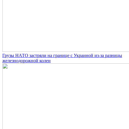
Грузы НАТО застряли на границе с Украиной из-за разницы
железнодорожной колеи