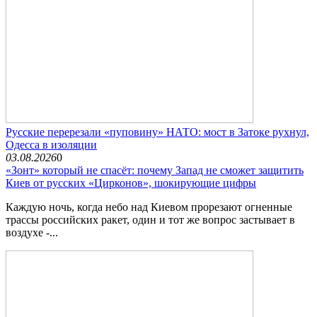
Русские перерезали «пуповину» НАТО: мост в Затоке рухнул,
Одесса в изоляции
03.08.2026
0
«Зонт» который не спасёт: почему Запад не сможет защитить
Киев от русских «Цирконов», шокирующие цифры
Каждую ночь, когда небо над Киевом прорезают огненные
трассы российских ракет, один и тот же вопрос застывает в
воздухе -...