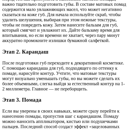
важно тщательно подготовить губы. В составе матовых помад
содержится мало увлажняющих масел, что может негативно
сказаться на коже губ. Для начала используйте скраб, чтобы
удалить шелушения, выбирая при этом нежные текстуры,
чтобы не повредить кожу. Затем нанесите бальзам для губ,
который смягчит и увлажнит их. Дайте бальзаму время для
впитывания, но если времени не хватает, через пару минут
аккуратно промокните излишки бумажной салфеткой.
Этап 2. Карандаш
После подготовки губ переходите к декоративной косметике.
С помощью карандаша для губ, подходящего по оттенку к
помаде, нарисуйте контур. Учтите, что матовые текстуры
могут визуально уменьшать губы, но вы можете сделать их
более объемными, слегка выйдя за естественный контур на 1-
2 миллиметра. Главное — не переборщить.
Этап 3. Помада
Если вы уверены в своих навыках, можете сразу перейти к
нанесению помады, пропустив шаг с карандашом. Помаду
можно наносить аппликатором, кистью или подушечками
пальцев. Последний способ создаст эффект «зацелованных