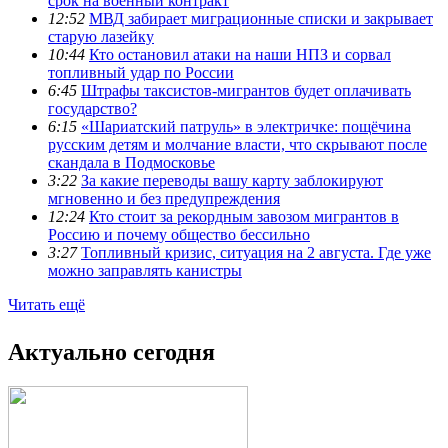
срок на военный контракт
12:52
МВД забирает миграционные списки и закрывает
старую лазейку
10:44
Кто остановил атаки на наши НПЗ и сорвал
топливный удар по России
6:45
Штрафы таксистов-мигрантов будет оплачивать
государство?
6:15
«Шариатский патруль» в электричке: пощёчина
русским детям и молчание власти, что скрывают после
скандала в Подмосковье
3:22
За какие переводы вашу карту заблокируют
мгновенно и без предупреждения
12:24
Кто стоит за рекордным завозом мигрантов в
Россию и почему общество бессильно
3:27
Топливный кризис, ситуация на 2 августа. Где уже
можно заправлять канистры
Читать ещё
Актуально сегодня