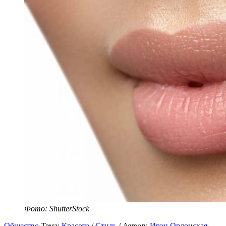
Фото: ShutterStock
Общество
Тема:
Красота
/
Стиль
/
Автор:
Ирэн Орлонская