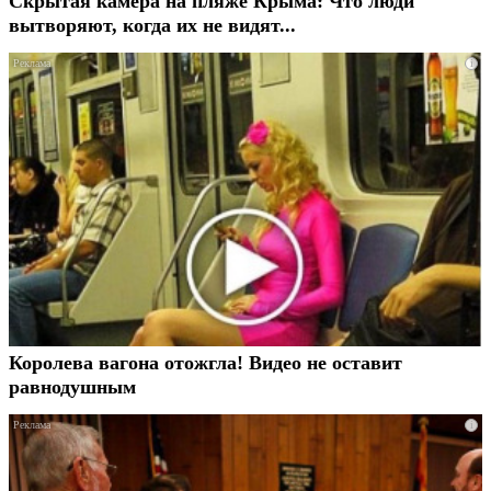
Скрытая камера на пляже Крыма: Что люди
вытворяют, когда их не видят...
i
Королева вагона отожгла! Видео не оставит
равнодушным
i