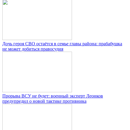
Дочь героя СВО остаётся в семье главы района: прабабушка
не может добиться правосудия
Прорыва ВСУ не будет: военный эксперт Леонков
предупредил о новой тактике противника