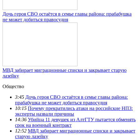
Дочь героя СВО остаётся в семье главы района: прабабушка
не может добиться правосудия
МВД забирает миграционные списки и закрывает старую
лазейку
Общество
3:45
Дочь героя СВО остаётся в семье главы района:
прабабушка не может добиться правосудия
10:15
Почему прекратились атаки на российские НПЗ:
эксперты назвали причины
14:36
Убийца 11 девушек из АлтГТУ пытается обменять
срок на военный контракт
12:52
МВД забирает миграционные списки и закрывает
старую лазейку