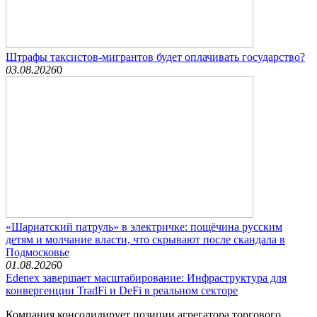
Штрафы таксистов-мигрантов будет оплачивать государство?
03.08.2026
0
«Шариатский патруль» в электричке: пощёчина русским
детям и молчание власти, что скрывают после скандала в
Подмосковье
01.08.2026
0
Edenex завершает масштабирование: Инфраструктура для
конвергенции TradFi и DeFi в реальном секторе
Компания консолидирует позиции агрегатора торгового