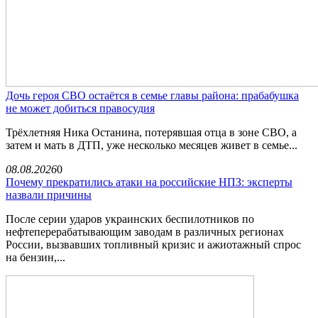
Дочь героя СВО остаётся в семье главы района: прабабушка
не может добиться правосудия
Трёхлетняя Ника Останина, потерявшая отца в зоне СВО, а
затем и мать в ДТП, уже несколько месяцев живет в семье...
08.08.2026
0
Почему прекратились атаки на российские НПЗ: эксперты
назвали причины
После серии ударов украинских беспилотников по
нефтеперерабатывающим заводам в различных регионах
России, вызвавших топливный кризис и ажиотажный спрос
на бензин,...