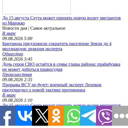
До 15 августа Сеута может принять новую волну мигрантов
из Марокко
Новости дня
| Самое актуальное
В мире
09.08.2026 5:00
Британцы предложили сократить население Земли до 4
миллиардов: реакция эксперта
Общество
09.08.2026 3:45
Дочь героя СВО остаётся в семье главы района: прабабушка
не может добиться правосудия
Происшествия
09.08.2026 2:35
Прорыва ВСУ не будет: военный эксперт Леонков
предупредил о новой тактике противника
В мире
09.08.2026 1:10
До 15 августа Сеута может принять новую волну мигрантов
из Марокко
Происшествия
09.08.2026 0:35
Хакеры взломали компьютер специалиста НАТО и нашли