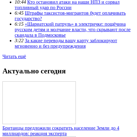
10:44
Кто остановил атаки на наши НПЗ и сорвал
топливный удар по России
6:45
Штрафы таксистов-мигрантов будет оплачивать
государство?
6:15
«Шариатский патруль» в электричке: пощёчина
русским детям и молчание власти, что скрывают после
скандала в Подмосковье
3:22
За какие переводы вашу карту заблокируют
мгновенно и без предупреждения
Читать ещё
Актуально сегодня
Британцы предложили сократить население Земли до 4
миллиардов: реакция эксперта