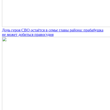
Дочь героя СВО остаётся в семье главы района: прабабушка
не может добиться правосудия