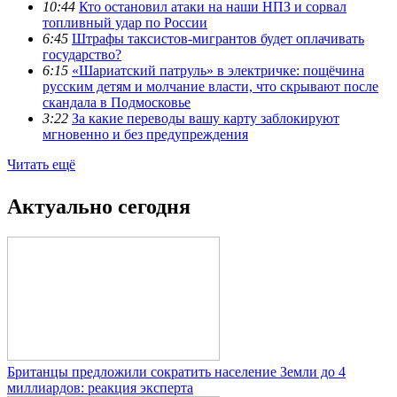
10:44
Кто остановил атаки на наши НПЗ и сорвал
топливный удар по России
6:45
Штрафы таксистов-мигрантов будет оплачивать
государство?
6:15
«Шариатский патруль» в электричке: пощёчина
русским детям и молчание власти, что скрывают после
скандала в Подмосковье
3:22
За какие переводы вашу карту заблокируют
мгновенно и без предупреждения
Читать ещё
Актуально сегодня
Британцы предложили сократить население Земли до 4
миллиардов: реакция эксперта