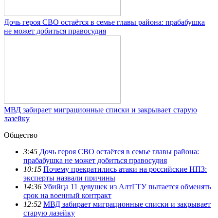
Дочь героя СВО остаётся в семье главы района: прабабушка
не может добиться правосудия
МВД забирает миграционные списки и закрывает старую
лазейку
Общество
3:45
Дочь героя СВО остаётся в семье главы района:
прабабушка не может добиться правосудия
10:15
Почему прекратились атаки на российские НПЗ:
эксперты назвали причины
14:36
Убийца 11 девушек из АлтГТУ пытается обменять
срок на военный контракт
12:52
МВД забирает миграционные списки и закрывает
старую лазейку