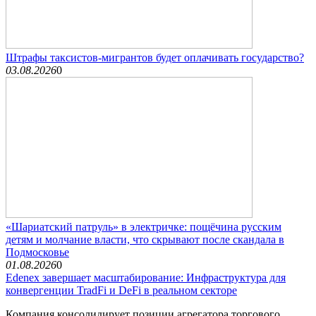
Штрафы таксистов-мигрантов будет оплачивать государство?
03.08.2026
0
«Шариатский патруль» в электричке: пощёчина русским
детям и молчание власти, что скрывают после скандала в
Подмосковье
01.08.2026
0
Edenex завершает масштабирование: Инфраструктура для
конвергенции TradFi и DeFi в реальном секторе
Компания консолидирует позиции агрегатора торгового