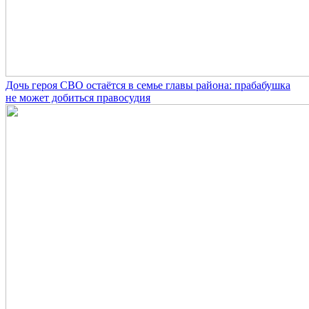
Дочь героя СВО остаётся в семье главы района: прабабушка
не может добиться правосудия