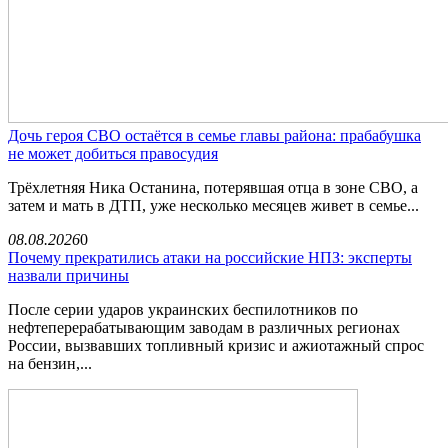
Дочь героя СВО остаётся в семье главы района: прабабушка
не может добиться правосудия
Трёхлетняя Ника Останина, потерявшая отца в зоне СВО, а
затем и мать в ДТП, уже несколько месяцев живет в семье...
08.08.2026
0
Почему прекратились атаки на российские НПЗ: эксперты
назвали причины
После серии ударов украинских беспилотников по
нефтеперерабатывающим заводам в различных регионах
России, вызвавших топливный кризис и ажиотажный спрос
на бензин,...