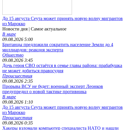
До 15 августа Сеута может принять новую волну мигрантов
из Марокко
Новости дня
| Самое актуальное
В мире
09.08.2026 5:00
Британцы предложили сократить население Земли до 4
миллиардов: реакция эксперта
Общество
09.08.2026 3:45
Дочь героя СВО остаётся в семье главы района: прабабушка
не может добиться правосудия
Происшествия
09.08.2026 2:35
Прорыва ВСУ не будет: военный эксперт Леонков
предупредил о новой тактике противника
В мире
09.08.2026 1:10
До 15 августа Сеута может принять новую волну мигрантов
из Марокко
Происшествия
09.08.2026 0:35
Хакеры взломали компьютер специалиста НАТО и нашли