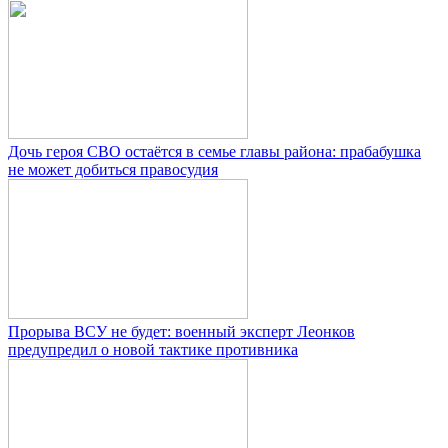
Дочь героя СВО остаётся в семье главы района: прабабушка
не может добиться правосудия
Прорыва ВСУ не будет: военный эксперт Леонков
предупредил о новой тактике противника