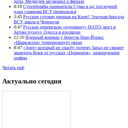
даты, Медведев заговорил о финале
8:10
Супербомбы превратили Сумы в ад: последний
план главкома ВСУ провалился
3:45
Русские готовят прорыв на Киев? Элитная бригада
ВСУ зашла в Чернигов
0:47
Русские перерезали «пуповину» НАТО: мост в
Затоке рухнул, Одесса в изоляции
12:10
Ядерный кошмар у берегов Нью-Йорка:
«Шаркзилла» терроризирует океан
8:47
«Зонт» который не спасёт: почему Запад не сможет
защитить Киев от русских «Цирконов», шокирующие
цифры
Читать ещё
Актуально сегодня