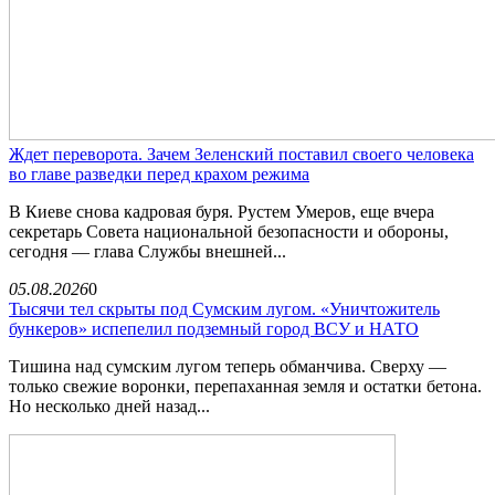
Ждет переворота. Зачем Зеленский поставил своего человека
во главе разведки перед крахом режима
В Киеве снова кадровая буря. Рустем Умеров, еще вчера
секретарь Совета национальной безопасности и обороны,
сегодня — глава Службы внешней...
05.08.2026
0
Тысячи тел скрыты под Сумским лугом. «Уничтожитель
бункеров» испепелил подземный город ВСУ и НАТО
Тишина над сумским лугом теперь обманчива. Сверху —
только свежие воронки, перепаханная земля и остатки бетона.
Но несколько дней назад...