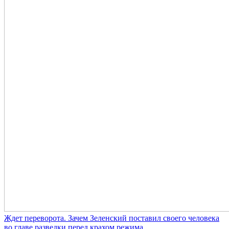
Ждет переворота. Зачем Зеленский поставил своего человека
во главе разведки перед крахом режима