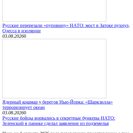
Русские перерезали «пуповину» НАТО: мост в Затоке рухнул,
Одесса в изоляции
03.08.2026
0
Ядерный кошмар у берегов Нью-Йорка: «Шаркзилла»
терроризирует океан
03.08.2026
0
Русские бойцы ворвались в секретные бункеры НАТО:
Зеленский в панике сделал заявление из подземелья