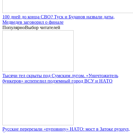
100 дней до конца СВО? Туск и Буданов назвали даты,
Медведев заговорил о финале
Популярно
Выбор читателей
Тысячи тел скрыты под Сумским лугом. «Уничтожитель
бункеров» испепелил подземный город ВСУ и НАТО
Русские перерезали «пуповину» НАТО: мост в Затоке рухнул,