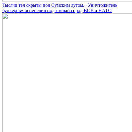
Тысячи тел скрыты под Сумским лугом. «Уничтожитель
бункеров» испепелил подземный город ВСУ и НАТО