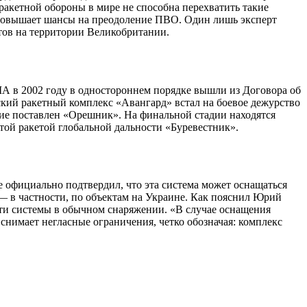
ракетной обороны в мире не способна перехватить такие
повышает шансы на преодоление ПВО. Один лишь эксперт
тов на территории Великобритании.
ША в 2002 году в одностороннем порядке вышли из Договора об
кий ракетный комплекс «Авангард» встал на боевое дежурство
ние поставлен «Орешник». На финальной стадии находятся
ой ракетой глобальной дальности «Буревестник».
 официально подтвердил, что эта система может оснащаться
 в частности, по объектам на Украине. Как пояснил Юрий
ти системы в обычном снаряжении. «В случае оснащения
снимает негласные ограничения, четко обозначая: комплекс