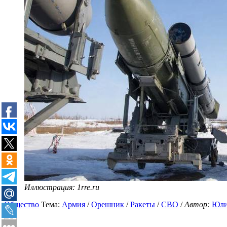
Иллюстрация: 1rre.ru
Общество
Тема:
Армия
/
Орешник
/
Ракеты
/
СВО
/
Автор:
Юли