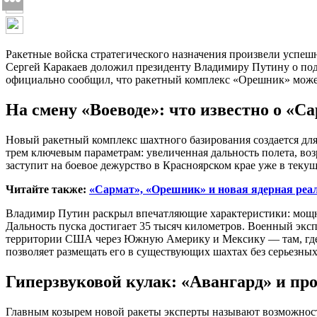
Ракетные войска стратегического назначения произвели усп
Сергей Каракаев доложил президенту Владимиру Путину о под
официально сообщил, что ракетный комплекс «Орешник» може
На смену «Воеводе»: что известно о «С
Новый ракетный комплекс шахтного базирования создается для
трем ключевым параметрам: увеличенная дальность полета, в
заступит на боевое дежурство в Красноярском крае уже в текущ
Читайте также:
«Сармат», «Орешник» и новая ядерная реал
Владимир Путин раскрыл впечатляющие характеристики: мощно
Дальность пуска достигает 35 тысяч километров. Военный эксп
территории США через Южную Америку и Мексику — там, где а
позволяет размещать его в существующих шахтах без серьезных
Гиперзвуковой кулак: «Авангард» и п
Главным козырем новой ракеты эксперты называют возможност