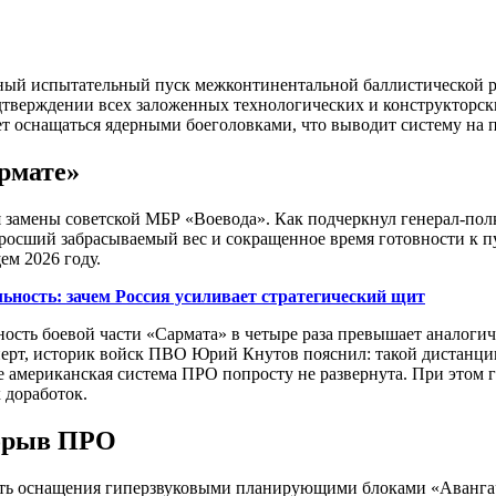
ешный испытательный пуск межконтинентальной баллистической
тверждении всех заложенных технологических и конструкторск
т оснащаться ядерными боеголовками, что выводит систему на
армате»
 замены советской МБР «Воевода». Как подчеркнул генерал-пол
озросший забрасываемый вес и сокращенное время готовности к
ем 2026 году.
ьность: зачем Россия усиливает стратегический щит
сть боевой части «Сармата» в четыре раза превышает аналоги
ерт, историк войск ПВО Юрий Кнутов пояснил: такой дистанции 
мериканская система ПРО попросту не развернута. При этом г
 доработок.
рорыв ПРО
ь оснащения гиперзвуковыми планирующими блоками «Авангард»