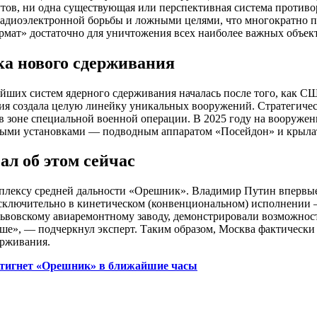
утов, ни одна существующая или перспективная система противо
радиоэлектронной борьбы и ложными целями, что многократно 
рмат» достаточно для уничтожения всех наиболее важных объек
ка нового сдерживания
йших систем ядерного сдерживания началась после того, как С
ия создала целую линейку уникальных вооружений. Стратегичес
 в зоне специальной военной операции. В 2025 году на вооруже
ными установками — подводным аппаратом «Посейдон» и крылат
л об этом сейчас
мплексу средней дальности «Орешник». Владимир Путин впервые
ключительно в кинетическом (конвенциональном) исполнении —
Львовскому авиаремонтному заводу, демонстрировали возможнос
ше», — подчеркнул эксперт. Таким образом, Москва фактически 
ерживания.
астигнет «Орешник» в ближайшие часы