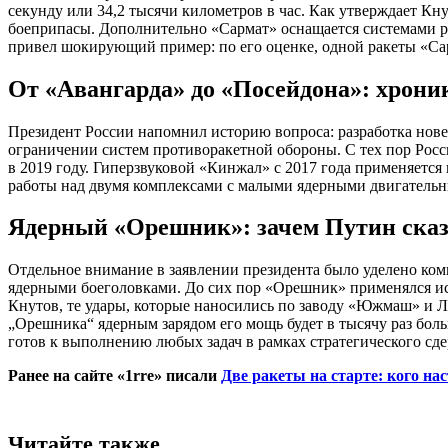
секунду или 34,2 тысячи километров в час. Как утверждает Кн
боеприпасы. Дополнительно «Сармат» оснащается системами 
привел шокирующий пример: по его оценке, одной ракеты «Са
От «Авангарда» до «Посейдона»: хрони
Президент России напомнил историю вопроса: разработка нове
ограничении систем противоракетной обороны. С тех пор Росс
в 2019 году. Гиперзвуковой «Кинжал» с 2017 года применяется
работы над двумя комплексами с малыми ядерными двигатель
Ядерный «Орешник»: зачем Путин сказа
Отдельное внимание в заявлении президента было уделено ко
ядерными боеголовками. До сих пор «Орешник» применялся ис
Кнутов, те удары, которые наносились по заводу «Южмаш» и 
„Орешника“ ядерным зарядом его мощь будет в тысячу раз боль
готов к выполнению любых задач в рамках стратегического сд
Ранее на сайте «1rre» писали
Две ракеты на старте: кого н
Читайте также