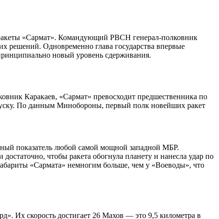
 ракеты «Сармат». Командующий РВСН генерал-полковник
их решений. Одновременно глава государства впервые
 принципиально новый уровень сдерживания.
ковник Каракаев, «Сармат» превосходит предшественника по
 пуску. По данным Минобороны, первый полк новейших ракет
чный показатель любой самой мощной западной МБР.
достаточно, чтобы ракета обогнула планету и нанесла удар по
абариты «Сармата» немногим больше, чем у «Воеводы», что
. Их скорость достигает 26 Махов — это 9,5 километра в