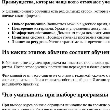
Преимущества, которые чаще всего отмечают уч
У дистанционного обучения есть ряд сильных сторон, которы
оценке такого формата.
Гибкое расписание.
Заниматься можно в удобное время, н
Повторение материала.
Уроки и упражнения доступны по
Комфортная обстановка.
Домашняя среда помогает многи
Понятная система.
Последовательная программа снижает 
Экономия ресурсов.
Ученик тратит меньше времени на о
Из каких этапов обычно состоит обучен
В большинстве случаев программа начинается с постановки ды
ритма. После этого ученик постепенно переходит к более слож
Финальный этап часто связан не столько с техникой, сколько 
анализировать ошибки и слышать собственный рост. Именно зде
регулярную практику.
Что учитывать при выборе программы
При выборе курса обычно обращают внимание не на громкие обе
насколько понятно объясняются упражнения и можно ли отследи