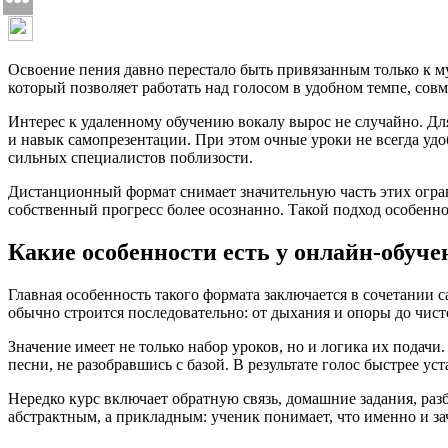
Освоение пения давно перестало быть привязанным только к 
который позволяет работать над голосом в удобном темпе, сов
Интерес к удаленному обучению вокалу вырос не случайно. Для
и навык самопрезентации. При этом очные уроки не всегда удо
сильных специалистов поблизости.
Дистанционный формат снимает значительную часть этих огран
собственный прогресс более осознанно. Такой подход особенно
Какие особенности есть у онлайн-обуче
Главная особенность такого формата заключается в сочетании
обычно строится последовательно: от дыхания и опоры до чис
Значение имеет не только набор уроков, но и логика их подач
песни, не разобравшись с базой. В результате голос быстрее ус
Нередко курс включает обратную связь, домашние задания, раз
абстрактным, а прикладным: ученик понимает, что именно и за