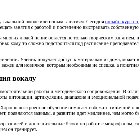
музыкальной школе или очным занятиям. Сегодня
онлайн курс по
мещать занятия с работой и постепенно выстраивать собственную
 многих людей пение остается не только творческим занятием, 
бны: кому-то сложно подстроиться под расписание преподавател
ичений. Ученик получает доступ к материалам из дома, может 
 важен для новичков, которым необходима не спешка, а понятная
ния вокалу
 самостоятельной работы и методического сопровождения. В отл
тоты интонации, артикуляции, диапазона и эмоциональной подач
и. Хорошо выстроенное обучение помогает избежать типичной ош
тает, появляются зажимы, а развитие идет медленнее, чем могло б
бор записей и дополнительные блоки по работе с микрофоном, с
чем он тренирует.