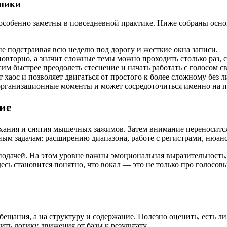
еники
е особенно заметны в повседневной практике. Ниже собраны ос
е подстраивая всю неделю под дорогу и жесткие окна записи.
вторно, а значит сложные темы можно проходить столько раз, с
м быстрее преодолеть стеснение и начать работать с голосом с
хаос и позволяет двигаться от простого к более сложному без 
рганизационные моменты и может сосредоточиться именно на п
ие
хания и снятия мышечных зажимов. Затем внимание переносится 
ным задачам: расширению диапазона, работе с регистрами, нюанс
с подачей. На этом уровне важны эмоциональная выразительность
сь становится понятно, что вокал — это не только про голосов
щания, а на структуру и содержание. Полезно оценить, есть ли 
ть логику движения от базы к результату.