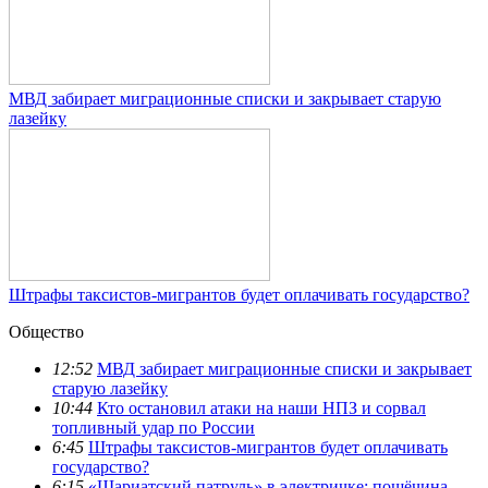
МВД забирает миграционные списки и закрывает старую
лазейку
Штрафы таксистов-мигрантов будет оплачивать государство?
Общество
12:52
МВД забирает миграционные списки и закрывает
старую лазейку
10:44
Кто остановил атаки на наши НПЗ и сорвал
топливный удар по России
6:45
Штрафы таксистов-мигрантов будет оплачивать
государство?
6:15
«Шариатский патруль» в электричке: пощёчина