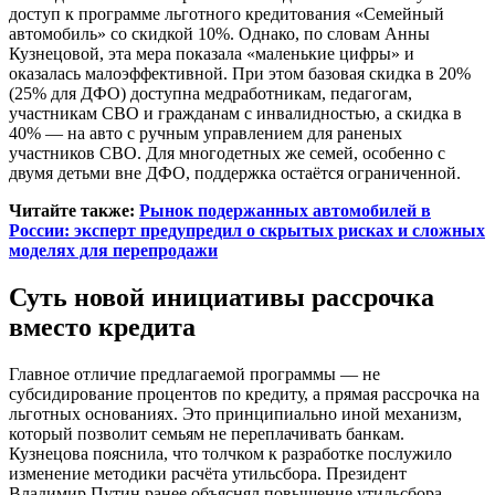
доступ к программе льготного кредитования «Семейный
автомобиль» со скидкой 10%. Однако, по словам Анны
Кузнецовой, эта мера показала «маленькие цифры» и
оказалась малоэффективной. При этом базовая скидка в 20%
(25% для ДФО) доступна медработникам, педагогам,
участникам СВО и гражданам с инвалидностью, а скидка в
40% — на авто с ручным управлением для раненых
участников СВО. Для многодетных же семей, особенно с
двумя детьми вне ДФО, поддержка остаётся ограниченной.
Читайте также:
Рынок подержанных автомобилей в
России: эксперт предупредил о скрытых рисках и сложных
моделях для перепродажи
Суть новой инициативы рассрочка
вместо кредита
Главное отличие предлагаемой программы — не
субсидирование процентов по кредиту, а прямая рассрочка на
льготных основаниях. Это принципиально иной механизм,
который позволит семьям не переплачивать банкам.
Кузнецова пояснила, что толчком к разработке послужило
изменение методики расчёта утильсбора. Президент
Владимир Путин ранее объяснял повышение утильсбора