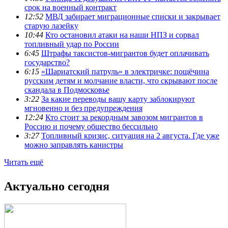
срок на военный контракт
12:52
МВД забирает миграционные списки и закрывает
старую лазейку
10:44
Кто остановил атаки на наши НПЗ и сорвал
топливный удар по России
6:45
Штрафы таксистов-мигрантов будет оплачивать
государство?
6:15
«Шариатский патруль» в электричке: пощёчина
русским детям и молчание власти, что скрывают после
скандала в Подмосковье
3:22
За какие переводы вашу карту заблокируют
мгновенно и без предупреждения
12:24
Кто стоит за рекордным завозом мигрантов в
Россию и почему общество бессильно
3:27
Топливный кризис, ситуация на 2 августа. Где уже
можно заправлять канистры
Читать ещё
Актуально сегодня