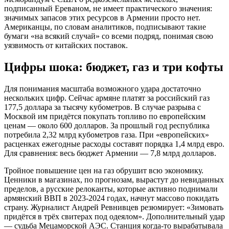
подписанный Ереваном, не имеет практического значения:
значимых запасов этих ресурсов в Армении просто нет.
Американцы, по словам аналитиков, подписывают такие
бумаги «на всякий случай» со всеми подряд, понимая свою
уязвимость от китайских поставок.
Цифры шока: бюджет, газ и три кофты
Для понимания масштаба возможного удара достаточно
нескольких цифр. Сейчас армяне платят за российский газ
177,5 доллара за тысячу кубометров. В случае разрыва с
Москвой им придётся покупать топливо по европейским
ценам — около 600 долларов. За прошлый год республика
потребила 2,32 млрд кубометров газа. При «европейских»
расценках ежегодные расходы составят порядка 1,4 млрд евро.
Для сравнения: весь бюджет Армении — 7,8 млрд долларов.
Тройное повышение цен на газ обрушит всю экономику.
Ценники в магазинах, по прогнозам, вырастут до невиданных
пределов, а русские релоканты, которые активно поднимали
армянский ВВП в 2023-2024 годах, начнут массово покидать
страну. Журналист Андрей Ревнивцев резюмирует: «Зимовать
придётся в трёх свитерах под одеялом». Дополнительный удар
— судьба Мецаморской АЭС. Станция когда-то вырабатывала