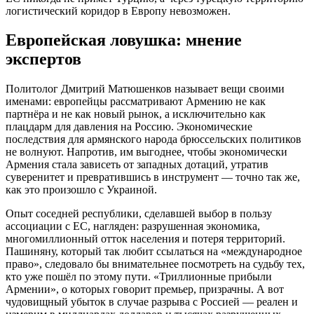
логистический коридор в Европу невозможен.
Европейская ловушка: мнение
экспертов
Политолог Дмитрий Матюшенков называет вещи своими
именами: европейцы рассматривают Армению не как
партнёра и не как новый рынок, а исключительно как
плацдарм для давления на Россию. Экономические
последствия для армянского народа брюссельских политиков
не волнуют. Напротив, им выгоднее, чтобы экономически
Армения стала зависеть от западных дотаций, утратив
суверенитет и превратившись в инструмент — точно так же,
как это произошло с Украиной.
Опыт соседней республики, сделавшей выбор в пользу
ассоциации с ЕС, нагляден: разрушенная экономика,
многомиллионный отток населения и потеря территорий.
Пашиняну, который так любит ссылаться на «международное
право», следовало бы внимательнее посмотреть на судьбу тех,
кто уже пошёл по этому пути. «Триллионные прибыли
Армении», о которых говорит премьер, призрачны. А вот
чудовищный убыток в случае разрыва с Россией — реален и