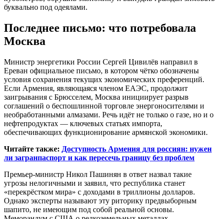
буквально под одеялами.
Последнее письмо: что потребовала
Москва
Министр энергетики России Сергей Цивилёв направил в
Ереван официальное письмо, в котором чётко обозначены
условия сохранения текущих экономических преференций.
Если Армения, являющаяся членом ЕАЭС, продолжит
заигрывания с Брюсселем, Москва инициирует разрыв
соглашений о беспошлинной торговле энергоносителями и
необработанными алмазами. Речь идёт не только о газе, но и о
нефтепродуктах — ключевых статьях импорта,
обеспечивающих функционирование армянской экономики.
Читайте также:
Доступность Армения для россиян: нужен
ли загранпаспорт и как пересечь границу без проблем
Премьер-министр Никол Пашинян в ответ назвал такие
угрозы нелогичными и заявил, что республика станет
«перекрёстком мира» с доходами в триллионы долларов.
Однако эксперты называют эту риторику предвыборным
шапито, не имеющим под собой реальной основы.
Меморандум с США о редкоземельных металлах,