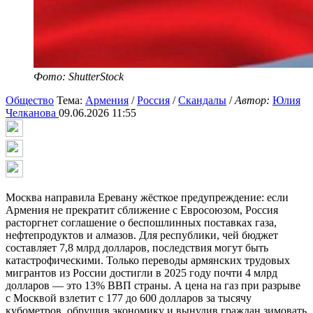
Фото: ShutterStock
Общество
Тема:
Армения
/
Россия
/
Скандалы
/
Автор:
Юлия
Челканова
09.06.2026 11:55
Москва направила Еревану жёсткое предупреждение: если
Армения не прекратит сближение с Евросоюзом, Россия
расторгнет соглашение о беспошлинных поставках газа,
нефтепродуктов и алмазов. Для республики, чей бюджет
составляет 7,8 млрд долларов, последствия могут быть
катастрофическими. Только переводы армянских трудовых
мигрантов из России достигли в 2025 году почти 4 млрд
долларов — это 13% ВВП страны. А цена на газ при разрыве
с Москвой взлетит с 177 до 600 долларов за тысячу
кубометров, обрушив экономику и вынудив граждан зимовать