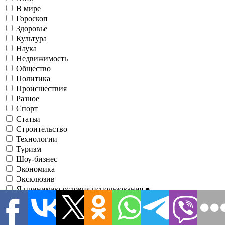
В мире
Гороскоп
Здоровье
Культура
Наука
Недвижимость
Общество
Политика
Происшествия
Разное
Спорт
Статьи
Строительство
Технологии
Туризм
Шоу-бизнес
Экономика
Эксклюзив
Я принимаю условия использования
●
Зарегистрировавшись, вы соглашаетесь с нашими
Условиями
использования
и соглашаетесь с тем, что информационно-
аналитический портал
1RRE
может иногда связываться с вами