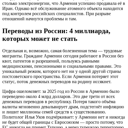
столько электроэнергии, что Армения успешно продавала её в
Иран. Однако всё обслуживание атомного объекта находится
под контролем российских специалистов. При разрыве
отношений начнутся проблемы и там.
Переводы из России: 4 миллиарда,
которых может не стать
Отдельная и, возможно, самая болезненная тема — трудовые
мигранты. Граждане Армении сегодня работают в России без
квот, патентов и разрешений, пользуясь равными
медицинскими, пенсионными и социальными правами. Это
уникальный режим, которого нет ни у одной другой страны
постсоветского пространства. Если Армения потеряет этот
статус, поток денежных переводов на родину иссякнет.
Цифра ошеломляет: за 2025 год из России в Армению было
переведено около 4 млрд долларов. Это две трети от всех
денежных переводов в республику. Потеря такого объёма
валюты мгновенно девальвирует драм, подстегнёт инфляцию
и лишит миллионы семей средств к существованию.
Политолог Илья Ухов подчёркивает: у Армении нет и никогда
не будет общей границы с Евросоюзом — просто потому, что
ЕС никогда не примет Турцию, а через турецкую территорию