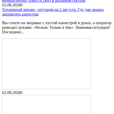
конвергенции TradFi и DeFi в реальном секторе
02.08.2026
0
Топливный кризис, ситуация на 2 августа. Где уже можно
заправлять канистры
Вы стоите на заправке с пустой канистрой в руках, а оператор
разводит руками: «Нельзя. Только в бак». Знакомая ситуация?
Последние...
02.08.2026
0