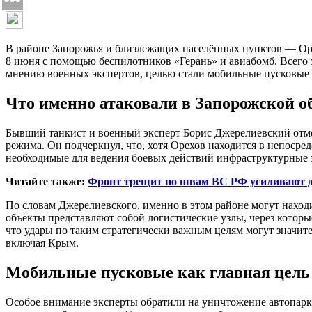
В районе Запорожья и близлежащих населённых пунктов — Оре
8 июня с помощью беспилотников «Герань» и авиабомб. Всего
мнению военных экспертов, целью стали мобильные пусковые 
Что именно атаковали в Запорожской о
Бывший танкист и военный эксперт Борис Джерелиевский отме
режима. Он подчеркнул, что, хотя Орехов находится в непосре
необходимые для ведения боевых действий инфраструктурные 
Читайте также:
Фронт трещит по швам ВС РФ усиливают д
По словам Джерелиевского, именно в этом районе могут находи
объекты представляют собой логистические узлы, через котор
что удары по таким стратегически важным целям могут значител
включая Крым.
Мобильные пусковые как главная цель
Особое внимание эксперты обратили на уничтожение автопарк