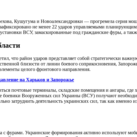
хова, Кушугума и Новоалександровки — прогремела серия мощн
 зафиксировано не менее 22 ударов управляемыми планирующими
установки ВСУ, замаскированные под гражданские фуры, а такж
бласти
тил, что район ударов представляет собой стратегически важн
дственной близости от линии боевого соприкосновения, Запорожь
элементы целого фронтового направления.
авление на Харьков и Запорожье
ться почтовые терминалы, складские помещения и ангары, где х
ые боевики Вооруженных сил Украины (ВСУ) получают необходим
ьно затруднить деятельность украинских сил, так как именно из
а с фурами. Украинские формирования активно используют моб