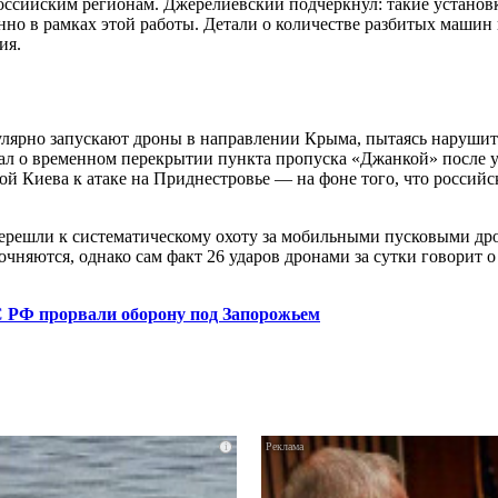
оссийским регионам. Джерелиевский подчеркнул: такие установ
енно в рамках этой работы. Детали о количестве разбитых машин
ия.
улярно запускают дроны в направлении Крыма, пытаясь наруши
ал о временном перекрытии пункта пропуска «Джанкой» после 
 Киева к атаке на Приднестровье — на фоне того, что российск
 перешли к систематическому охоту за мобильными пусковыми д
няются, однако сам факт 26 ударов дронами за сутки говорит 
 РФ прорвали оборону под Запорожьем
i