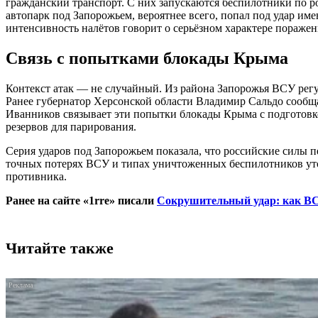
гражданский транспорт. С них запускаются беспилотники по р
автопарк под Запорожьем, вероятнее всего, попал под удар им
интенсивность налётов говорит о серьёзном характере поражен
Связь с попытками блокады Крыма
Контекст атак — не случайный. Из района Запорожья ВСУ рег
Ранее губернатор Херсонской области Владимир Сальдо сообщ
Иванников связывает эти попытки блокады Крыма с подготовкой
резервов для парирования.
Серия ударов под Запорожьем показала, что российские силы
точных потерях ВСУ и типах уничтоженных беспилотников уточ
противника.
Ранее на сайте «1rre» писали
Сокрушительный удар: как ВС
Читайте также