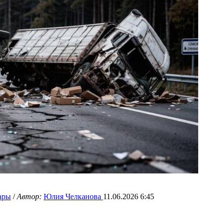
ары
/
Автор:
Юлия Челканова
11.06.2026 6:45