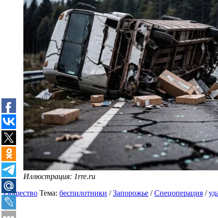
Иллюстрация: 1rre.ru
Общество
Тема:
беспилотники
/
Запорожье
/
Спецоперация
/
уд