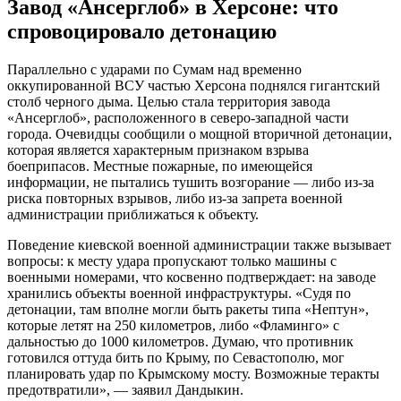
Завод «Ансерглоб» в Херсоне: что
спровоцировало детонацию
Параллельно с ударами по Сумам над временно
оккупированной ВСУ частью Херсона поднялся гигантский
столб черного дыма. Целью стала территория завода
«Ансерглоб», расположенного в северо-западной части
города. Очевидцы сообщили о мощной вторичной детонации,
которая является характерным признаком взрыва
боеприпасов. Местные пожарные, по имеющейся
информации, не пытались тушить возгорание — либо из-за
риска повторных взрывов, либо из-за запрета военной
администрации приближаться к объекту.
Поведение киевской военной администрации также вызывает
вопросы: к месту удара пропускают только машины с
военными номерами, что косвенно подтверждает: на заводе
хранились объекты военной инфраструктуры. «Судя по
детонации, там вполне могли быть ракеты типа «Нептун»,
которые летят на 250 километров, либо «Фламинго» с
дальностью до 1000 километров. Думаю, что противник
готовился оттуда бить по Крыму, по Севастополю, мог
планировать удар по Крымскому мосту. Возможные теракты
предотвратили», — заявил Дандыкин.