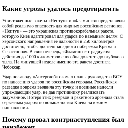
Какие угрозы удалось предотвратить
Уничтоженные ракеты «Нептун» и «Фламинго» представляли
собой реальную опасность для мирных российских регионов.
«Нептун» — это украинская противокорабельная ракета,
которую Киев адаптировал для ударов по наземным целям. С
херсонского направления ее дальности в 250 километров
достаточно, чтобы достичь западного побережья Крыма и
Севастополя. В свою очередь, «Фламинго» с радиусом
действия до 1000 километров способна долететь до глубокого
тыла. На минувшей неделе именно эта ракета достигла
Чебоксар.
Удар по заводу «Ансерглоб» сломал планы руководства ВСУ
по нанесению ударов по российским городам. Российская
разведка вовремя выявила эту точку, и военные нанесли
упреждающий удар, не дав противнику реализовать
задуманное. Потеря этих резервов и ракетного арсенала стала
серьезным ударом по возможностям Киева на южном
направлении.
Почему провал контрнаступления был
неизбежен