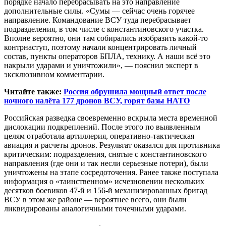
порядке начало перебрасывать на это направление
дополнительные силы. «Сумы — сейчас очень горячее
направление. Командование ВСУ туда перебрасывает
подразделения, в том числе с константиновского участка.
Вполне вероятно, они там собирались изобразить какой-то
контрнаступ, поэтому начали концентрировать личный
состав, пункты операторов БПЛА, технику. А наши всё это
накрыли ударами и уничтожили», — пояснил эксперт в
эксклюзивном комментарии.
Читайте также:
Россия обрушила мощный ответ после
ночного налёта 177 дронов ВСУ, горят базы НАТО
Российская разведка своевременно вскрыла места временной
дислокации подкреплений. После этого по выявленным
целям отработала артиллерия, оперативно-тактическая
авиация и расчеты дронов. Результат оказался для противника
критическим: подразделения, снятые с константиновского
направления (где они и так несли серьезные потери), были
уничтожены на этапе сосредоточения. Ранее также поступала
информация о «таинственном» исчезновении нескольких
десятков боевиков 47-й и 156-й механизированных бригад
ВСУ в этом же районе — вероятнее всего, они были
ликвидированы аналогичными точечными ударами.