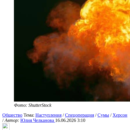
Фото: ShutterStock
Общество
Тема:
Наступления
/
Спецоперация
/
Сумы
/
Херсон
/
Автор:
Юлия Челканова
16.06.2026 3:10