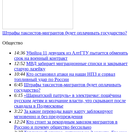
Штрафы таксистов-мигрантов будет оплачивать государство?
Общество
14:36
Убийца 11 девушек из АлтГТУ пытается обменять
срок на военный контракт
12:52
МВД забирает миграционные списки и закрывает
старую лазейку
10:44
Кто остановил атаки на наши НПЗ и сорвал
топливный удар по России
6:45
Штрафы таксистов-мигрантов будет оплачивать
государство?
6:15
«Шариатский патруль» в электричке: пощёчина
русским детям и молчание власти, что скрывают после
скандала в Подмосковье
3:22
За какие переводы вашу карту заблокируют
мгновенно и без предупреждения
12:24
Кто стоит за рекордным завозом мигрантов в
Россию и почему общество бессильно