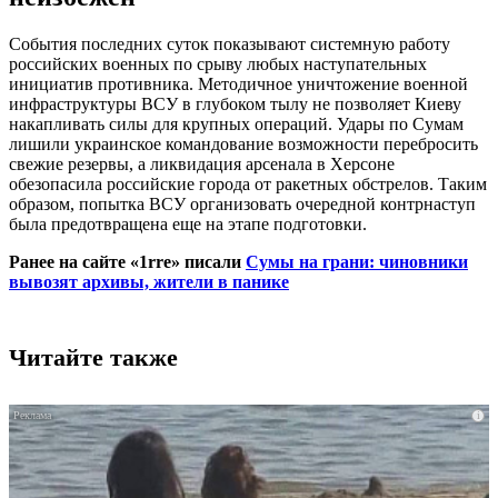
События последних суток показывают системную работу
российских военных по срыву любых наступательных
инициатив противника. Методичное уничтожение военной
инфраструктуры ВСУ в глубоком тылу не позволяет Киеву
накапливать силы для крупных операций. Удары по Сумам
лишили украинское командование возможности перебросить
свежие резервы, а ликвидация арсенала в Херсоне
обезопасила российские города от ракетных обстрелов. Таким
образом, попытка ВСУ организовать очередной контрнаступ
была предотвращена еще на этапе подготовки.
Ранее на сайте «1rre» писали
Сумы на грани: чиновники
вывозят архивы, жители в панике
Читайте также
i