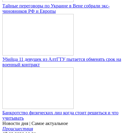
Тайные переговоры по Украине в Вене собрали экс-
чиновников РФ и Европы
Убийца 11 девушек из АлтГТУ пытается обменять срок на
военный контракт
Банкротство физических лиц когда стоит решиться и что
учитывать
Новости дня
| Самое актуальное
Происшествия