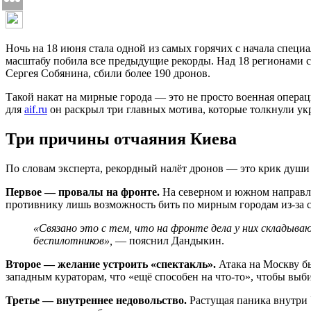
Ночь на 18 июня стала одной из самых горячих с начала спец
масштабу побила все предыдущие рекорды. Над 18 регионами с
Сергея Собянина, сбили более 190 дронов.
Такой накат на мирные города — это не просто военная опера
для
aif.ru
он раскрыл три главных мотива, которые толкнули укр
Три причины отчаяния Киева
По словам эксперта, рекордный налёт дронов — это крик души 
Первое — провалы на фронте.
На северном и южном направле
противнику лишь возможность бить по мирным городам из-за 
«Связано это с тем, что на фронте дела у них складыва
беспилотников»,
— пояснил Дандыкин.
Второе — желание устроить «спектакль».
Атака на Москву бы
западным кураторам, что «ещё способен на что-то», чтобы выб
Третье — внутреннее недовольство.
Растущая паника внутри 