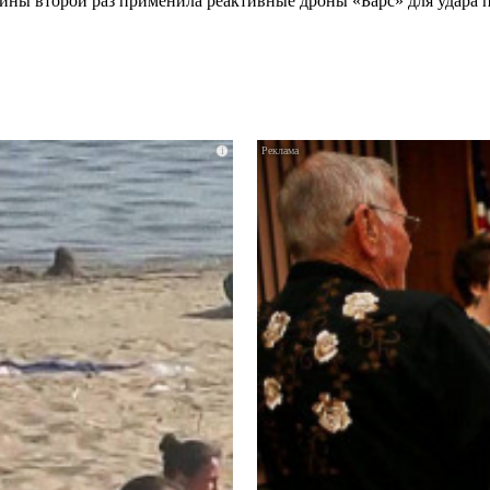
ны второй раз применила реактивные дроны «Барс» для удара по
i