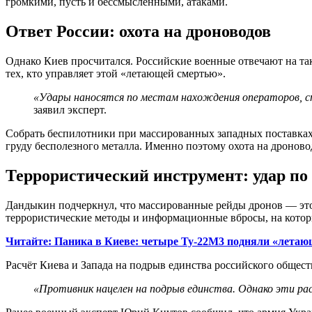
громкими, пусть и бессмысленными, атаками.
Ответ России: охота на дроноводов
Однако Киев просчитался. Российские военные отвечают на т
тех, кто управляет этой «летающей смертью».
«Удары наносятся по местам нахождения операторов, с
заявил эксперт.
Собрать беспилотники при массированных западных поставках В
груду бесполезного металла. Именно поэтому охота на дроново
Террористический инструмент: удар по
Дандыкин подчеркнул, что массированные рейды дронов — это 
террористические методы и информационные вбросы, на кото
Читайте: Паника в Киеве: четыре Ту-22М3 подняли «лета
Расчёт Киева и Запада на подрыв единства российского общест
«Противник нацелен на подрыв единства. Однако эти рас