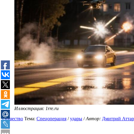
Иллюстрация: 1rre.ru
Общество
Тема:
Спецоперация
/
удары
/
Автор:
Дмитрий Атта