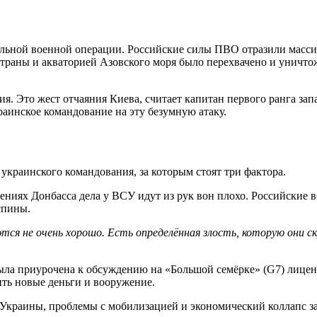
иальной военной операции. Российские силы ПВО отразили масси
траны и акваторией Азовского моря было перехвачено и уничто
ция. Это жест отчаяния Киева, считает капитан первого ранга 
аинское командование на эту безумную атаку.
украинского командования, за которым стоят три фактора.
ниях Донбасса дела у ВСУ идут из рук вон плохо. Российские в
спины.
ются не очень хорошо. Есть определённая злость, которую они
ла приурочена к обсуждению на «Большой семёрке» (G7) лицензи
ить новые деньги и вооружение.
Украины, проблемы с мобилизацией и экономический коллапс за