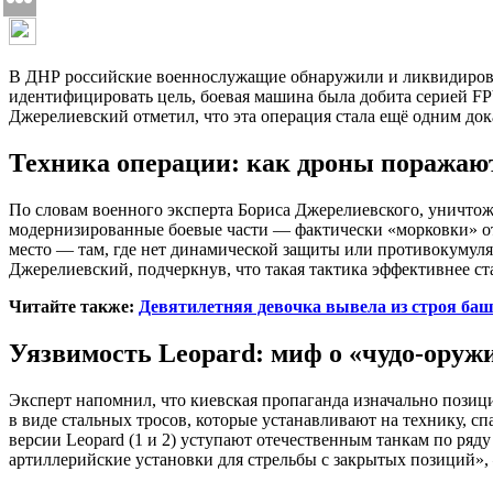
В ДНР российские военнослужащие обнаружили и ликвидирова
идентифицировать цель, боевая машина была добита серией F
Джерелиевский отметил, что эта операция стала ещё одним док
Техника операции: как дроны поражаю
По словам военного эксперта Бориса Джерелиевского, уничто
модернизированные боевые части — фактически «морковки» от 
место — там, где нет динамической защиты или противокумулят
Джерелиевский, подчеркнув, что такая тактика эффективнее с
Читайте также:
Девятилетняя девочка вывела из строя ба
Уязвимость Leopard: миф о «чудо-оруж
Эксперт напомнил, что киевская пропаганда изначально позици
в виде стальных тросов, которые устанавливают на технику, 
версии Leopard (1 и 2) уступают отечественным танкам по ря
артиллерийские установки для стрельбы с закрытых позиций»