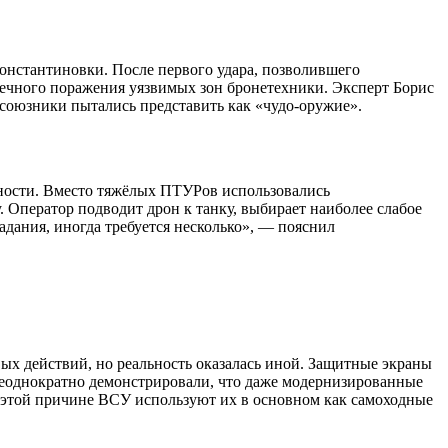
нстантиновки. После первого удара, позволившего
чечного поражения уязвимых зон бронетехники. Эксперт Борис
 союзники пытались представить как «чудо-оружие».
чности. Вместо тяжёлых ПТУРов использовались
 Оператор подводит дрон к танку, выбирает наиболее слабое
дания, иногда требуется несколько», — пояснил
вых действий, но реальность оказалась иной. Защитные экраны
 неоднократно демонстрировали, что даже модернизированные
По этой причине ВСУ используют их в основном как самоходные