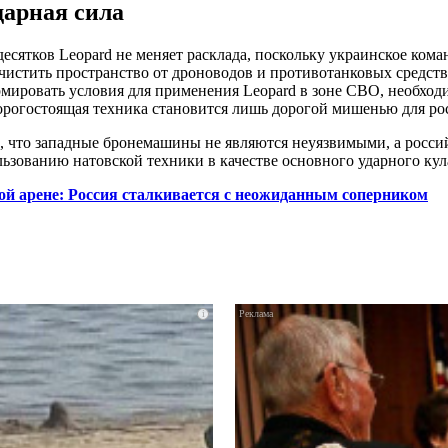
дарная сила
есятков Leopard не меняет расклада, поскольку украинское кома
чистить пространство от дроноводов и противотанковых средств
мировать условия для применения Leopard в зоне СВО, необход
орогостоящая техника становится лишь дорогой мишенью для ро
, что западные бронемашины не являются неуязвимыми, а росс
зованию натовской техники в качестве основного ударного кул
ой арене: Россия сталкивается с неожиданным соперником
i