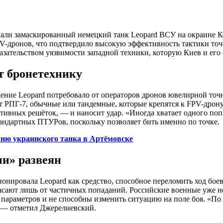
ли замаскированный немецкий танк Leopard ВСУ на окраине Ко
PV-дронов, что подтвердило высокую эффективность тактики то
азательством уязвимости западной техники, которую Киев и его
т бронетехнику
жение Leopard потребовало от операторов дронов ювелирной то
РПГ-7, обычные или тандемные, которые крепятся к FPV-дрону.
ивных решёток, — и наносит удар. «Иногда хватает одного попа
тандартных ПТУРов, поскольку позволяет бить именно по точке.
шню украинского танка в Артёмовске
ии» развеян
онировала Leopard как средство, способное переломить ход бое
спасают лишь от частичных попаданий. Российские военные уже
ду параметров и не способны изменить ситуацию на поле боя. «
, — отметил Джерелиевский.