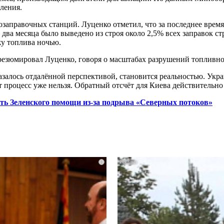
ления.
аправочных станций. Луценко отметил, что за последнее время
 два месяца было выведено из строя около 2,5% всех заправок 
у топлива ночью.
 резюмировал Луценко, говоря о масштабах разрушений топливн
казалось отдалённой перспективой, становится реальностью. Ук
 процесс уже нельзя. Обратный отсчёт для Киева действительно 
ть Зеленского помощи из-за подрыва «Северных потоков»
i