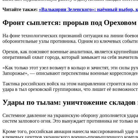
Читайте также:
«Валькирии Зеленского»: наёмный выбор, 
Фронт сыплется: прорыв под Ореховом
На фоне технологических признаний ситуация на линии боево
оборонительные узлы противника. Одним из ключевых событи
Орехов, как поясняют военные аналитики, является крупней
оперативный охват города, который замыкает на себя значите
«Как только этот узел возьмут в кольцо и зачистят, эти силы р
Запорожье», — описывают перспективы военные корреспонде
Тактика российских войск на этом направлении строится на п
удара в тыл ореховской группировки, что лишит её возможнос
Удары по тылам: уничтожение складов
Системное давление на украинскую оборону дополняется удара
систем залпового огня. Это вынуждает противника не только 
Кроме того, российская авиация нанесла массированный удар п
ключевых центров украинского военно-промышленного комплек