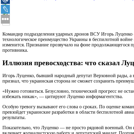
Командир подразделения ударных дронов ВСУ Игорь Луценко сде
технологическое преимущество Украины в беспилотной войне — 
изменится. Признание прозвучало на фоне продолжающегося п
противника.
Иллюзия превосходства: что сказал Лу
Игорь Луценко, бывший народный депутат Верховной рады, а 
признал, что украинская сторона не сможет сохранить преимущ
«Нужно готовиться. Безусловно, технический прогресс не остан
избежать никак», — цитируют Луценко информагентства.
Особую тревогу вызывают его слова о сроках. По оценке команд
превзойдет украинские разработки в области беспилотной ави
результаты.
Показательно, что Луценко — не просто рядовой военный. Он и
включает журналистскую работу и депутатский мандат. Поэтом