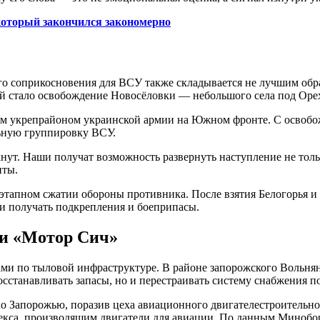
который закончился закономерно
го соприкосновения для ВСУ также складывается не лучшим обр
й стало освобождение Новосёловки — небольшого села под Оре
шим укрепрайоном украинской армии на Южном фронте. С освоб
льную группировку ВСУ.
ухнут. Наши получат возможность развернуть наступление не толь
нты.
оэтапном сжатии обороны противника. После взятия Белогорья и
ти получать подкрепления и боеприпасы.
 и «Мотор Сич»
ми по тыловой инфраструктуре. В районе запорожского Вольнян
восстанавливать запасы, но и перестраивать систему снабжения
о Запорожью, поразив цеха авиационного двигателестроительног
са, производящим двигатели для авиации. По данным Миноборо