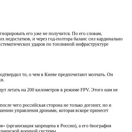
норировать его уже не получится. По его словам,
 недостатков, и через год-полтора баланс сил кардинально
истематических ударов по топливной инфраструктуре
дтвердил то, о чем в Киеве предпочитают молчать. Он
хи.
дут летать на 200 километров в режиме FPV. Этого нам не
осле чего российская сторона не только догонит, но и
чшению управления дронами, которая вскоре принесет
в» (организация запрещена в России), а его биография
краинской военной системы.