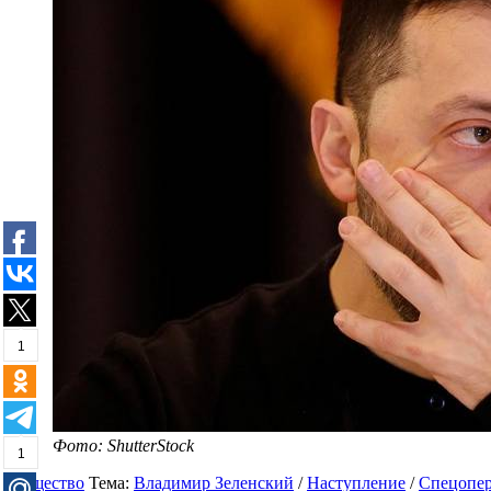
1
Фото: ShutterStock
1
Общество
Тема:
Владимир Зеленский
/
Наступление
/
Спецопе