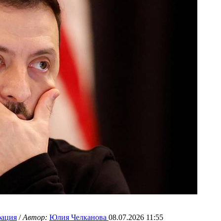
рация
/
Автор:
Юлия Челканова
08.07.2026 11:55