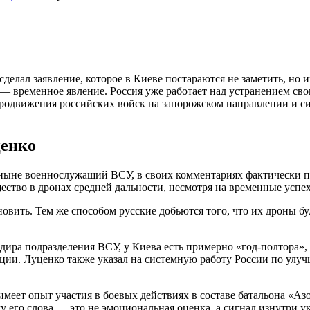
лал заявление, которое в Киеве постараются не заметить, но иг
временное явление. Россия уже работает над устранением своих
родвижения российских войск на запорожском направлении и с
ценко
ныне военнослужащий ВСУ, в своих комментариях фактически по
ество в дронах средней дальности, несмотря на временные успе
овить. Тем же способом русские добьются того, что их дроны бу
ира подразделения ВСУ, у Киева есть примерно «год-полтора», п
ации. Луценко также указал на системную работу России по улу
меет опыт участия в боевых действиях в составе батальона «Азо
у его слова — это не эмоциональная оценка, а сигнал изнутри у