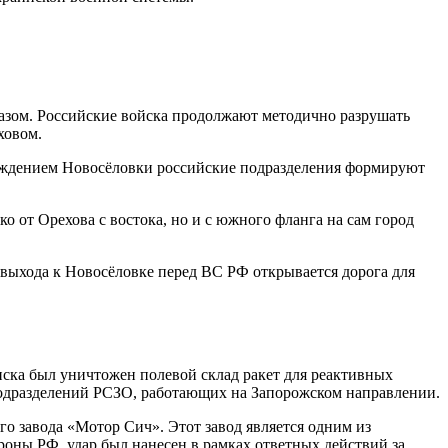
азом. Российские войска продолжают методично разрушать
ховом.
ождением Новосёловки российские подразделения формируют
ко от Орехова с востока, но и с южного фланга на сам город
 выхода к Новосёловке перед ВС РФ открывается дорога для
ска был уничтожен полевой склад ракет для реактивных
 подразделений РСЗО, работающих на Запорожском направлении.
о завода «Мотор Сич». Этот завод является одним из
ны РФ, удар был нанесен в рамках ответных действий за