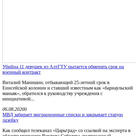
Убийца 11 девушек из АлтГТУ пытается обменять срок на
военный контракт
Виталий Манишин, отбывающий 25-летний срок в
Енисейской колонии и ставший известным как «барнаульский
маньяк», обратился к руководству учреждения с
инициативой...
06.08.2026
0
МВД забирает миграционные списки и закрывает старую
лазейку
Как сообщил телеканал «Царьград» со ссылкой на эксперта в
области миграции Виктора Себелева, подписанный