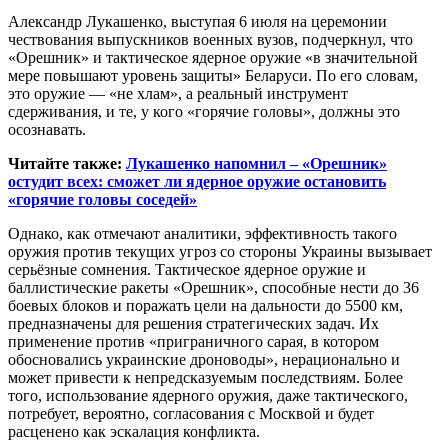
Александр Лукашенко, выступая 6 июля на церемонии
чествования выпускников военных вузов, подчеркнул, что
«Орешник» и тактическое ядерное оружие «в значительной
мере повышают уровень защиты» Беларуси. По его словам,
это оружие — «не хлам», а реальный инструмент
сдерживания, и те, у кого «горячие головы», должны это
осознавать.
Читайте также:
Лукашенко напомнил – «Орешник»
остудит всех: сможет ли ядерное оружие остановить
«горячие головы соседей»
Однако, как отмечают аналитики, эффективность такого
оружия против текущих угроз со стороны Украины вызывает
серьёзные сомнения. Тактическое ядерное оружие и
баллистические ракеты «Орешник», способные нести до 36
боевых блоков и поражать цели на дальности до 5500 км,
предназначены для решения стратегических задач. Их
применение против «приграничного сарая, в котором
обосновались украинские дроноводы», нерационально и
может привести к непредсказуемым последствиям. Более
того, использование ядерного оружия, даже тактического,
потребует, вероятно, согласования с Москвой и будет
расценено как эскалация конфликта.