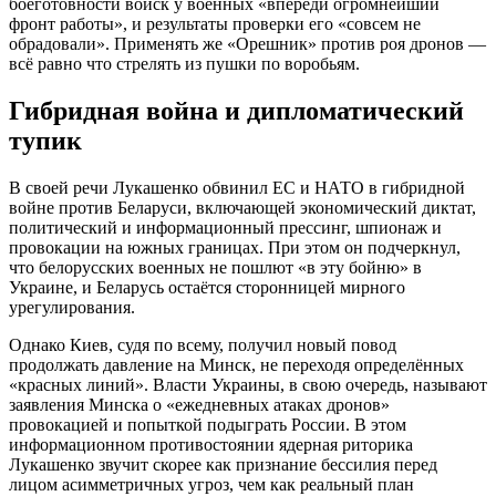
боеготовности войск у военных «впереди огромнейший
фронт работы», и результаты проверки его «совсем не
обрадовали». Применять же «Орешник» против роя дронов —
всё равно что стрелять из пушки по воробьям.
Гибридная война и дипломатический
тупик
В своей речи Лукашенко обвинил ЕС и НАТО в гибридной
войне против Беларуси, включающей экономический диктат,
политический и информационный прессинг, шпионаж и
провокации на южных границах. При этом он подчеркнул,
что белорусских военных не пошлют «в эту бойню» в
Украине, и Беларусь остаётся сторонницей мирного
урегулирования.
Однако Киев, судя по всему, получил новый повод
продолжать давление на Минск, не переходя определённых
«красных линий». Власти Украины, в свою очередь, называют
заявления Минска о «ежедневных атаках дронов»
провокацией и попыткой подыграть России. В этом
информационном противостоянии ядерная риторика
Лукашенко звучит скорее как признание бессилия перед
лицом асимметричных угроз, чем как реальный план