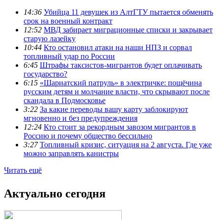
14:36
Убийца 11 девушек из АлтГТУ пытается обменять
срок на военный контракт
12:52
МВД забирает миграционные списки и закрывает
старую лазейку
10:44
Кто остановил атаки на наши НПЗ и сорвал
топливный удар по России
6:45
Штрафы таксистов-мигрантов будет оплачивать
государство?
6:15
«Шариатский патруль» в электричке: пощёчина
русским детям и молчание власти, что скрывают после
скандала в Подмосковье
3:22
За какие переводы вашу карту заблокируют
мгновенно и без предупреждения
12:24
Кто стоит за рекордным завозом мигрантов в
Россию и почему общество бессильно
3:27
Топливный кризис, ситуация на 2 августа. Где уже
можно заправлять канистры
Читать ещё
Актуально сегодня