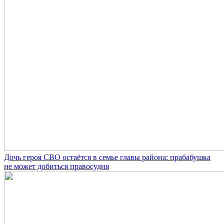
Дочь героя СВО остаётся в семье главы района: прабабушка
не может добиться правосудия