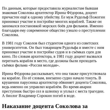
По данным, которые предоставила журналистам бывшая
знакомая Соколова архитектор Ирина Фёдорова, доцент
причастен ещё к одному убийству. Ее муж Рудольф Пожогин
принимал участие в постройке многих кораблей. Также он
занимался постановкой морских боёв для фильмов. Именно
благодаря ему современное общество узнало о преступлении
Соколова.
В 1981 году Соколов был студентом одного из советских
университетов. Он был товарищем Рудольфа и вместе с ним
принимал участие в постройке судов и в съёмках сцен для
кино. По словам архитектора, в 1981 году доцент вызвался
перегнать корабли в место, где должны были проходить
съёмки фильма «Россия молодая».
Ирина Фёдорова рассказывает, что она также присутствовала
на корабле. По её словам, внезапно судно начало тонуть. В
крушении парусника архитектор обвиняет доцента Соколова,
ведь именно он управлял кораблём. Во время аварии
преступник быстро сел в шлюпку и уплыл с места трагедии.
А биолог Владимир Сорокин погиб в воде.
Наказание доцента Соколова за