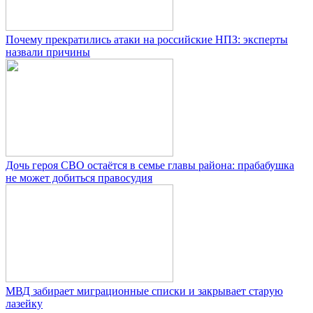
Почему прекратились атаки на российские НПЗ: эксперты
назвали причины
Дочь героя СВО остаётся в семье главы района: прабабушка
не может добиться правосудия
МВД забирает миграционные списки и закрывает старую
лазейку