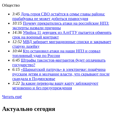
Общество
3:45
Дочь героя СВО остаётся в семье главы района:
прабабушка не может добиться правосудия
10:15
Почему прекратились атаки на российские НПЗ:
эксперты назвали причины
14:36
Убийца 11 девушек из АлтГТУ пытается обменять
срок на военный контракт
12:52
МВД забирает миграционные списки и закрывает
старую лазейку
10:44
Кто остановил атаки на наши НПЗ и сорвал
топливный удар по России
6:45
Штрафы таксистов-мигрантов будет оплачивать
государство?
6:15
«Шариатский патруль» в электричке: пощёчина
русским детям и молчание власти, что скрывают после
скандала в Подмосковье
3:22
За какие переводы вашу карту заблокируют
мгновенно и без предупреждения
Читать ещё
Актуально сегодня