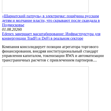
«Шариатский патруль» в электричке: пощёчина русским
детям и молчание власти, что скрывают после скандала в
Подмосковье
01.08.2026
0
Edenex завершает масштабирование: Инфраструктура для
конвергенции TradFi и DeFi в реальном секторе
Компания консолидирует позиции агрегатора торгового
финансирования, внедряя институциональный стандарт
управления капиталом, токенизации RWA и автоматизации
трансграничных расчетов с привлечением партнеров....