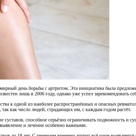
семирный день борьбы с артритом. Эта инициатива была предло
известен лишь в 2006 году, однако уже успел зарекомендовать се
ства к одной из наиболее распространённых и опасных ревмато
 так как число людей, страдающих им, с каждым годом растёт.
ие суставов, способное серьёзно ограничивать подвижность и с
е выявление и лечение особенно важными.
тков до 18 лет. С течением времени артрит всё чаще выявляется