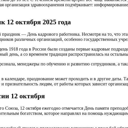
я организация здравоохранения подчёркивает: информирование
 12 октября 2025 года
праздник — День кадрового работника. Несмотря на то, что эта
удников различных организаций, особенно государственных учр
 день 1918 года в России были созданы первые кадровые подразд
ный день, а со временем традиция распространилась на остальн
ерсонала, менеджеры по обучению и развитию сотрудников, а т
в календаре, празднование может проходить и в другие даты. Т
 и признательность людям, от работы которых зависит организа
ии 12 октября
ого Союза, 12 октября ежегодно отмечается День памяти препод
начительным богатством, которое направлял на помощь нуждающи