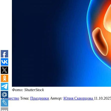
Фото: ShutterStock
Общество
Тема:
Праздники
Автор:
Юлия Скворцова
11.10.202