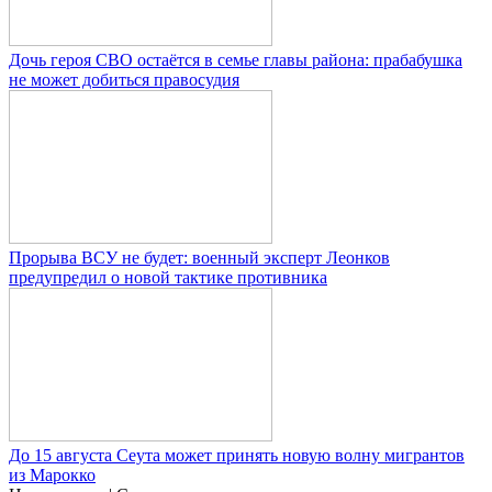
Дочь героя СВО остаётся в семье главы района: прабабушка
не может добиться правосудия
Прорыва ВСУ не будет: военный эксперт Леонков
предупредил о новой тактике противника
До 15 августа Сеута может принять новую волну мигрантов
из Марокко