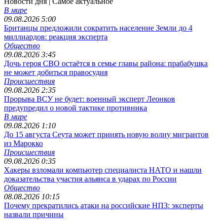
Новости дня
| Самое актуальное
В мире
09.08.2026 5:00
Британцы предложили сократить население Земли до 4
миллиардов: реакция эксперта
Общество
09.08.2026 3:45
Дочь героя СВО остаётся в семье главы района: прабабушка
не может добиться правосудия
Происшествия
09.08.2026 2:35
Прорыва ВСУ не будет: военный эксперт Леонков
предупредил о новой тактике противника
В мире
09.08.2026 1:10
До 15 августа Сеута может принять новую волну мигрантов
из Марокко
Происшествия
09.08.2026 0:35
Хакеры взломали компьютер специалиста НАТО и нашли
доказательства участия альянса в ударах по России
Общество
08.08.2026 10:15
Почему прекратились атаки на российские НПЗ: эксперты
назвали причины