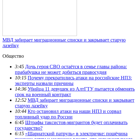
МВД забирает миграционные списки и закрывает старую
лазейку
Общество
3:45
Дочь героя СВО остаётся в семье главы района:
прабабушка не может добиться правосудия
10:15
Почему прекратились атаки на российские НПЗ:
эксперты назвали причины
14:36
Убийца 11 девушек из АлтГТУ пытается обменять
срок на военный контракт
12:52
МВД забирает миграционные списки и закрывает
старую лазейку
10:44
Кто остановил атаки на наши НПЗ и сорвал
топливный удар по России
6:45
Штрафы таксистов-мигрантов будет оплачивать
государство?
6:15
«Шариатский патруль» в электричке: пощёчина