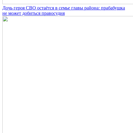
Дочь героя СВО остаётся в семье главы района: прабабушка
не может добиться правосудия