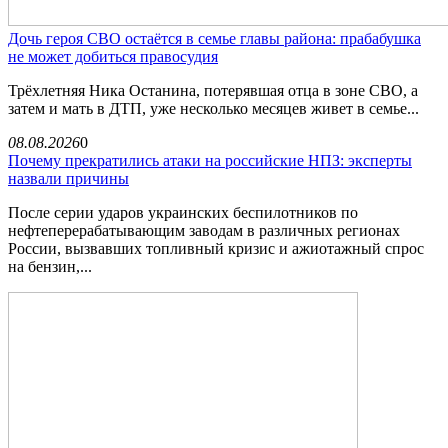
Дочь героя СВО остаётся в семье главы района: прабабушка
не может добиться правосудия
Трёхлетняя Ника Останина, потерявшая отца в зоне СВО, а
затем и мать в ДТП, уже несколько месяцев живет в семье...
08.08.2026
0
Почему прекратились атаки на российские НПЗ: эксперты
назвали причины
После серии ударов украинских беспилотников по
нефтеперерабатывающим заводам в различных регионах
России, вызвавших топливный кризис и ажиотажный спрос
на бензин,...