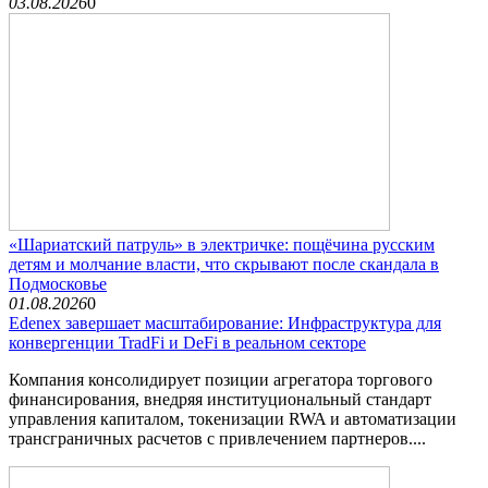
03.08.2026
0
«Шариатский патруль» в электричке: пощёчина русским
детям и молчание власти, что скрывают после скандала в
Подмосковье
01.08.2026
0
Edenex завершает масштабирование: Инфраструктура для
конвергенции TradFi и DeFi в реальном секторе
Компания консолидирует позиции агрегатора торгового
финансирования, внедряя институциональный стандарт
управления капиталом, токенизации RWA и автоматизации
трансграничных расчетов с привлечением партнеров....