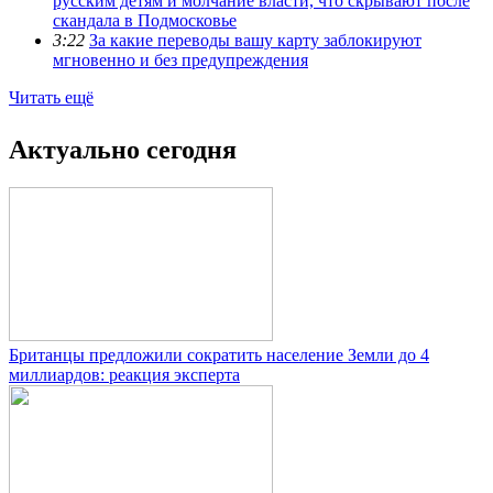
русским детям и молчание власти, что скрывают после
скандала в Подмосковье
3:22
За какие переводы вашу карту заблокируют
мгновенно и без предупреждения
Читать ещё
Актуально сегодня
Британцы предложили сократить население Земли до 4
миллиардов: реакция эксперта