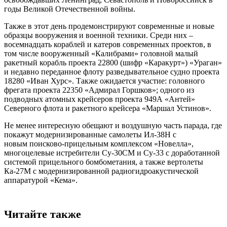
годы Великой Отечественной войны.
Также в этот день продемонстрируют современные и новые
образцы вооружения и военной техники. Среди них –
восемнадцать кораблей и катеров современных проектов, в
том числе вооруженный «Калибрами» головной малый
ракетный корабль проекта 22800 (шифр «Каракурт») «Ураган»
и недавно переданное флоту разведывательное судно проекта
18280 «Иван Хурс». Также ожидается участие: головного
фрегата проекта 22350 «Адмирал Горшков»; одного из
подводных атомных крейсеров проекта 949А «Антей»
Северного флота и ракетного крейсера «Маршал Устинов».
Не менее интересную обещают и воздушную часть парада, где
покажут модернизированные самолеты Ил-38Н с
новым поисково-прицельным комплексом «Новелла»,
многоцелевые истребители Су-30СМ и Су-33 с доработанной
системой прицельного бомбометания, а также вертолеты
Ка-27М с модернизированной радиогидроакустической
аппаратурой «Кема».
Читайте также