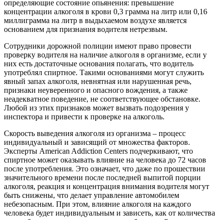
определяющие состояние опьянения: превышение
концентрации алкоголя в крови 0,3 грамма на литр или 0,16
миллиграмма на литр в выдыхаемом воздухе является
основанием для признания водителя нетрезвым.
Сотрудники дорожной полиции имеют право провести
проверку водителя на наличие алкоголя в организме, если у
них есть достаточные основания полагать, что водитель
употреблял спиртное. Такими основаниями могут служить
явный запах алкоголя, невнятная или нарушенная речь,
признаки неуверенного и опасного вождения, а также
неадекватное поведение, не соответствующее обстановке.
Любой из этих признаков может вызвать подозрения у
инспектора и привести к проверке на алкоголь.
Скорость выведения алкоголя из организма – процесс
индивидуальный и зависящий от множества факторов.
Эксперты American Addiction Centers подчеркивают, что
спиртное может оказывать влияние на человека до 72 часов
после употребления. Это означает, что даже по прошествии
значительного времени после последней выпитой порции
алкоголя, реакция и концентрация внимания водителя могут
быть снижены, что делает управление автомобилем
небезопасным. При этом, влияние алкоголя на каждого
человека будет индивидуальным и зависеть, как от количества