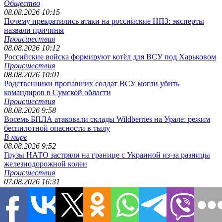
Общество
08.08.2026 10:15
Почему прекратились атаки на российские НПЗ: эксперты
назвали причины
Происшествия
08.08.2026 10:12
Российские войска формируют котёл для ВСУ под Харьковом
Происшествия
08.08.2026 10:01
Родственники пропавших солдат ВСУ могли убить
командиров в Сумской области
Происшествия
08.08.2026 9:58
Восемь БПЛА атаковали склады Wildberries на Урале: режим
беспилотной опасности в тылу
В мире
08.08.2026 9:52
Грузы НАТО застряли на границе с Украиной из-за разницы
железнодорожной колеи
Происшествия
07.08.2026 16:31
Массированный удар по Киеву и Одессе: Украина теряет
остатки ПВО и логистику
Редакция