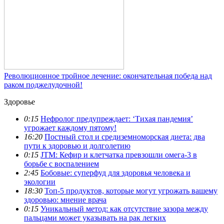
Революционное тройное лечение: окончательная победа над
раком поджелудочной!
Здоровье
0:15
Нефролог предупреждает: ‘Тихая пандемия’
угрожает каждому пятому!
16:20
Постный стол и средиземноморская диета: два
пути к здоровью и долголетию
0:15
JTM: Кефир и клетчатка превзошли омега-3 в
борьбе с воспалением
2:45
Бобовые: суперфуд для здоровья человека и
экологии
18:30
Топ-5 продуктов, которые могут угрожать вашему
здоровью: мнение врача
0:15
Уникальный метод: как отсутствие зазора между
пальцами может указывать на рак легких