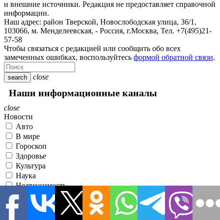
и внешние источники. Редакция не предоставляет справочной
информации.
Наш адрес:
район Тверской, Новослободская улица, 36/1
,
103066, м. Менделеевская,
-
Россия, г.Москва,
Тел.
+7(495)21-
57-58
Чтобы связаться с редакцией или сообщить обо всех
замеченных ошибках, воспользуйтесь
формой обратной связи
.
close
search
Наши информационные каналы
close
Новости
Авто
В мире
Гороскоп
Здоровье
Культура
Наука
Недвижимость
Общество
Политика
Происшествия