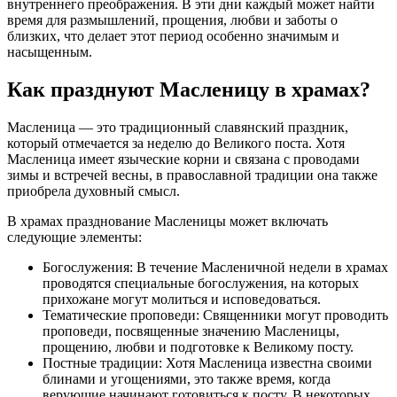
внутреннего преображения. В эти дни каждый может найти
время для размышлений, прощения, любви и заботы о
близких, что делает этот период особенно значимым и
насыщенным.
Как празднуют Масленицу в храмах?
Масленица — это традиционный славянский праздник,
который отмечается за неделю до Великого поста. Хотя
Масленица имеет языческие корни и связана с проводами
зимы и встречей весны, в православной традиции она также
приобрела духовный смысл.
В храмах празднование Масленицы может включать
следующие элементы:
Богослужения: В течение Масленичной недели в храмах
проводятся специальные богослужения, на которых
прихожане могут молиться и исповедоваться.
Тематические проповеди: Священники могут проводить
проповеди, посвященные значению Масленицы,
прощению, любви и подготовке к Великому посту.
Постные традиции: Хотя Масленица известна своими
блинами и угощениями, это также время, когда
верующие начинают готовиться к посту. В некоторых