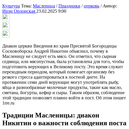
Культура
Тема:
Масленица
/
Праздники
/
церковь
/
Автор:
Ирэн Орлонская
23.02.2025 9:00
Диакон церкви Введения во храм Пресвятой Богородицы
Сосновоборска Андрей Никитин объяснил, почему в
Масленицу не следует есть мясо. Он отметил, что сырная
седмица, или мясопустная, была установлена для того, чтобы
подготовить верующих к Великому посту. Это время служит
переходным периодом, который помогает организму без
резкого стресса адаптироваться к постной диете. На
протяжении семи дней верующие могут употреблять рыбу,
яйца и разнообразные молочные продукты, такие как масло,
сметана, йогурты, кефир и сыры. Таким образом, соблюдение
этой традиции позволяет плавно войти в пост. Об этом пишет
1rre.ru
Традиции Масленицы: диакон
Никитин о важности соблюдения поста