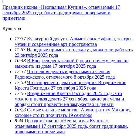
Праздник иконы «Неопалимая Купина», отмечаемый 17
сентября 2025 года, богат традициями, поверьями и
приметами
Культура
17:37
Культурный досуг в Альметьевске: афиша, театры,
музеи и современные арт-пространства
11:53
Народные приметы подскажут, можно ли работать
23 октября 2025 года
10:48
В Ерофеев день леший бродит: почему лучше не
выходить из дома 17 октября 2025 года
12:37
Что нельзя делать в день памяти Сергия
Радонежского, отмечаемого 8 октября 2025 года
17:59
Что запрещено делать в праздник Воздвижение
Креста Господня 27 сентября 2025 года
17:56
Воздвижение Креста Господня 2025 года: что
можно и нельзя делать 27 сентября, какие ритуалы и
обряды стоит провести на замужество и деньги
10:23
Самые сильные молитвы Архистратигу Михаилу,
которые стоит прочитать 19 сентября
8:44
Праздник иконы «Неопалимая Купина»,
отмечаемый 17 сентября 2025 года, богат традициями,
поверьями и приметами