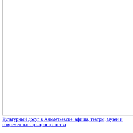
Культурный досуг в Альметьевске: афиша, театры, музеи и
современные арт-пространства