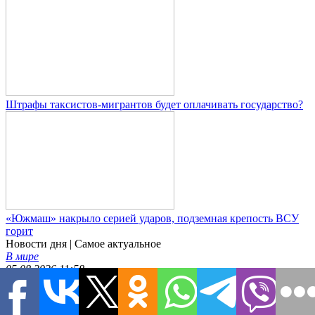
Штрафы таксистов-мигрантов будет оплачивать государство?
«Южмаш» накрыло серией ударов, подземная крепость ВСУ
горит
Новости дня
| Самое актуальное
В мире
05.08.2026 11:58
Ждет переворота. Зачем Зеленский поставил своего человека
во главе разведки перед крахом режима
В мире