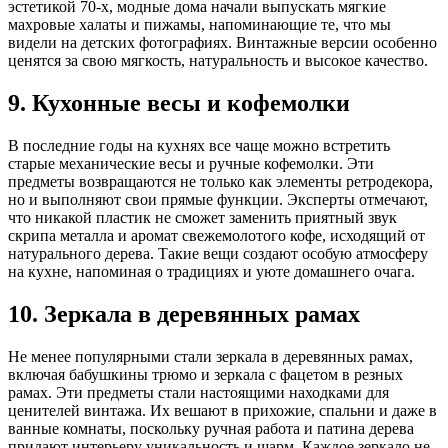
эстетикой 70-х, модные дома начали выпускать мягкие
махровые халаты и пижамы, напоминающие те, что мы
видели на детских фотографиях. Винтажные версии особенно
ценятся за свою мягкость, натуральность и высокое качество.
9. Кухонные весы и кофемолки
В последние годы на кухнях все чаще можно встретить
старые механические весы и ручные кофемолки. Эти
предметы возвращаются не только как элементы ретродекора,
но и выполняют свои прямые функции. Эксперты отмечают,
что никакой пластик не сможет заменить приятный звук
скрипа металла и аромат свежемолотого кофе, исходящий от
натурального дерева. Такие вещи создают особую атмосферу
на кухне, напоминая о традициях и уюте домашнего очага.
10. Зеркала в деревянных рамах
Не менее популярными стали зеркала в деревянных рамах,
включая бабушкины трюмо и зеркала с фацетом в резных
рамах. Эти предметы стали настоящими находками для
ценителей винтажа. Их вешают в прихожие, спальни и даже в
ванные комнаты, поскольку ручная работа и патина дерева
придают интерьеру уникальность и шарм. Каждое зеркало не