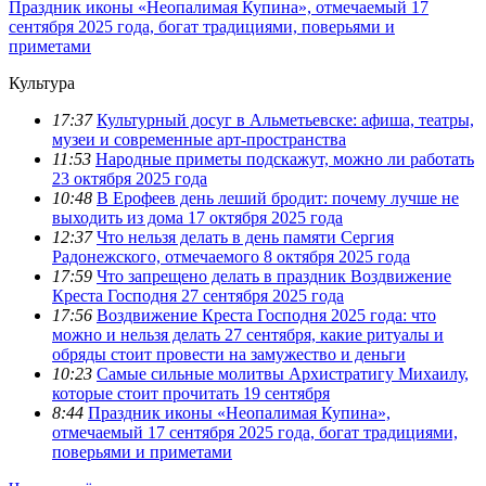
Праздник иконы «Неопалимая Купина», отмечаемый 17
сентября 2025 года, богат традициями, поверьями и
приметами
Культура
17:37
Культурный досуг в Альметьевске: афиша, театры,
музеи и современные арт-пространства
11:53
Народные приметы подскажут, можно ли работать
23 октября 2025 года
10:48
В Ерофеев день леший бродит: почему лучше не
выходить из дома 17 октября 2025 года
12:37
Что нельзя делать в день памяти Сергия
Радонежского, отмечаемого 8 октября 2025 года
17:59
Что запрещено делать в праздник Воздвижение
Креста Господня 27 сентября 2025 года
17:56
Воздвижение Креста Господня 2025 года: что
можно и нельзя делать 27 сентября, какие ритуалы и
обряды стоит провести на замужество и деньги
10:23
Самые сильные молитвы Архистратигу Михаилу,
которые стоит прочитать 19 сентября
8:44
Праздник иконы «Неопалимая Купина»,
отмечаемый 17 сентября 2025 года, богат традициями,
поверьями и приметами