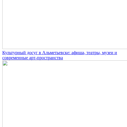
Культурный досуг в Альметьевске: афиша, театры, музеи и
современные арт-пространства