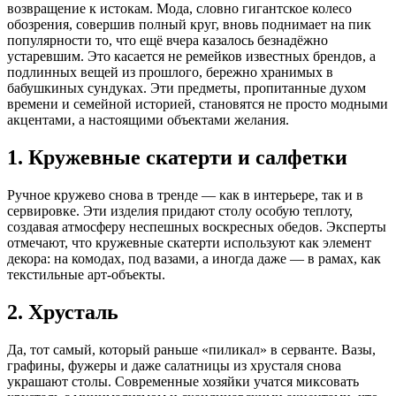
возвращение к истокам. Мода, словно гигантское колесо
обозрения, совершив полный круг, вновь поднимает на пик
популярности то, что ещё вчера казалось безнадёжно
устаревшим. Это касается не ремейков известных брендов, а
подлинных вещей из прошлого, бережно хранимых в
бабушкиных сундуках. Эти предметы, пропитанные духом
времени и семейной историей, становятся не просто модными
акцентами, а настоящими объектами желания.
1. Кружевные скатерти и салфетки
Ручное кружево снова в тренде — как в интерьере, так и в
сервировке. Эти изделия придают столу особую теплоту,
создавая атмосферу неспешных воскресных обедов. Эксперты
отмечают, что кружевные скатерти используют как элемент
декора: на комодах, под вазами, а иногда даже — в рамах, как
текстильные арт-объекты.
2. Хрусталь
Да, тот самый, который раньше «пиликал» в серванте. Вазы,
графины, фужеры и даже салатницы из хрусталя снова
украшают столы. Современные хозяйки учатся миксовать