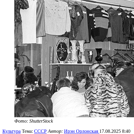
Фото: ShutterStock
Культура
Тема:
СССР
Автор:
Ирэн Орлонская
17.08.2025 8:40