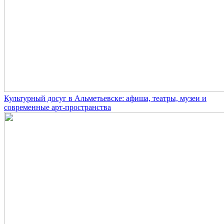
Культурный досуг в Альметьевске: афиша, театры, музеи и
современные арт-пространства