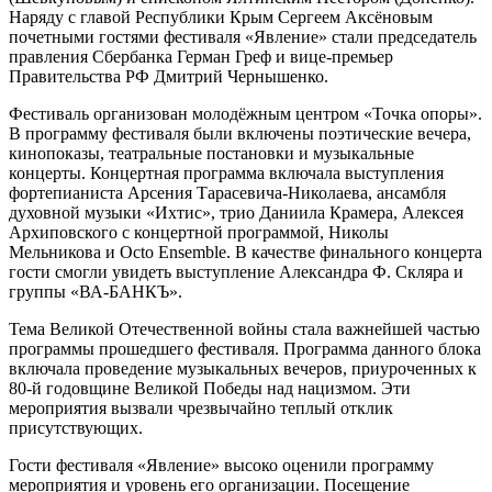
Наряду с главой Республики Крым Сергеем Аксёновым
почетными гостями фестиваля «Явление» стали председатель
правления Сбербанка Герман Греф и вице-премьер
Правительства РФ Дмитрий Чернышенко.
Фестиваль организован молодёжным центром «Точка опоры».
В программу фестиваля были включены поэтические вечера,
кинопоказы, театральные постановки и музыкальные
концерты. Концертная программа включала выступления
фортепианиста Арсения Тарасевича-Николаева, ансамбля
духовной музыки «Ихтис», трио Даниила Крамера, Алексея
Архиповского с концертной программой, Николы
Мельникова и Octo Ensemble. В качестве финального концерта
гости смогли увидеть выступление Александра Ф. Скляра и
группы «ВА-БАНКЪ».
Тема Великой Отечественной войны стала важнейшей частью
программы прошедшего фестиваля. Программа данного блока
включала проведение музыкальных вечеров, приуроченных к
80-й годовщине Великой Победы над нацизмом. Эти
мероприятия вызвали чрезвычайно теплый отклик
присутствующих.
Гости фестиваля «Явление» высоко оценили программу
мероприятия и уровень его организации. Посещение