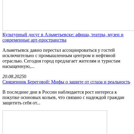
Культурный досуг в Альметьевске: афиша, театры, музеи и
современные арт-пространства
Альметьевск давно перестал ассоциироваться у гостей
исключительно с промышленным центром и нефтяной
отраслью. Сегодня город предлагает жителям и туристам
насыщенную,...
20.08.2025
0
Священник Береговой: Мифы о защите от сглаза и реальность
В последние дни в России наблюдается рост интереса к
покупке осиновых кольев, что связано с надеждой граждан
защитить себя от...