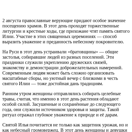
2 августа православные верующие придают особое значение
посещению храмов. В этот день проходят торжественные
литургии и крестные ходы, где прихожане чтят память святого
Илии. Участие в этих священных церемониях — способ
выразить уважение и преданность небесному покровителю.
На Руси в этот день устраивали «братовщины» — общие
застолья, собиравшие людей из разных поселений. Эти
праздники служили укреплению дружеских связей,
знакомству и демонстрации доброжелательных намерений.
Современным людям может быть сложно организовать
масштабные сборы, но уютный вечер с близкими в честь
святого Илии — тоже достойная дань традициям.
Ранним утром женщины отправлялись собирать целебные
травы, считая, что именно в этот день растения обладают
особой силой. Засушенные и сохранённые до следующего
года, они служили источником здоровья и защиты. Такой
ритуал отражал глубокое уважение к природе и её дарам.
Святой Илья почитается не только как защитник урожая, но и
как небесный громовержец. В этот день женщины и девушки