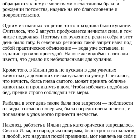
обращаются к нему с молитвами о счастливом браке и
рождении потомства, надеясь на его благословение и
покровительство.
Одним из главных запретов этого праздника было купание.
Считалось, что 2 августа пробуждается нечистая сила, в том
числе подводная. Поэтому погружение в реки и озёра в этот
день было табу. В северных регионах такой запрет имел под
собой практическое объяснение — вода уже остывала, и
купание грозило простудой. На юге же водоёмы начинали
цвести, что делало их небезопасными для купания.
Кроме того, в Ильин день не пускали в дом уличных
животных, а домашних не выпускали на улицу. Считалось,
что нечисть, боясь гнева святого, может принять обличье
животных и проникнуть в дом. Чтобы избежать подобных
бед, предки строго соблюдали эти меры.
Рыбалка в этот день также была под запретом — поблизости
от воды, согласно поверьям, была сосредоточена нечисть, и
попадание в улов могло принести несчастье.
Наконец, работать в Ильин день категорически запрещалось.
Святой Илья, по народным поверьям, был строг и вспыльчив,
и любой, кто нарушал покой праздника, мог навлечь на себя и