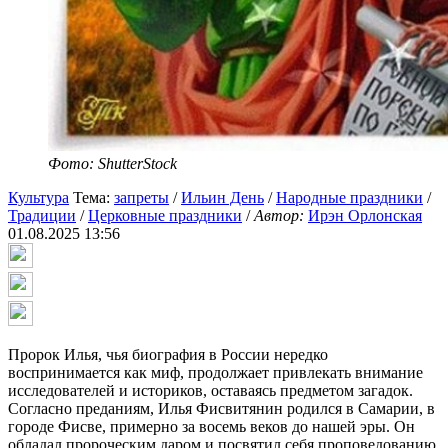
Фото: ShutterStock
Культура
Тема:
запреты
/
Ильин День
/
Народные праздники
/
Традиции
/
Церковные праздники
/
Автор:
Ирэн Орлонская
01.08.2025 13:56
Пророк Илья, чья биография в России нередко
воспринимается как миф, продолжает привлекать внимание
исследователей и историков, оставаясь предметом загадок.
Согласно преданиям, Илья Фисвитянин родился в Самарии, в
городе Фисве, примерно за восемь веков до нашей эры. Он
обладал пророческим даром и посвятил себя проповедованию