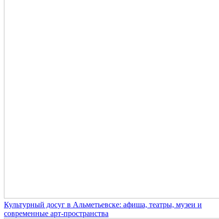
Культурный досуг в Альметьевске: афиша, театры, музеи и
современные арт-пространства