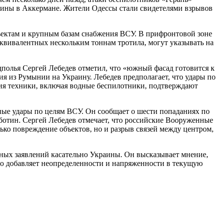
аины в Аккермане. Жители Одессы стали свидетелями взрывов
ъектам и крупным базам снабжения ВСУ. В прифронтовой зоне
квивалентных нескольким тоннам тротила, могут указывать на
полья Сергей Лебедев отметил, что «южный фасад готовится к
 из Румынии на Украину. Лебедев предполагает, что удары по
ия техники, включая водные беспилотники, подтверждают
ные удары по целям ВСУ. Он сообщает о шести попаданиях по
ботин. Сергей Лебедев отмечает, что российские Вооруженные
ько повреждение объектов, но и разрыв связей между центром,
нных заявлений касательно Украины. Он высказывает мнение,
о добавляет неопределенности и напряженности в текущую