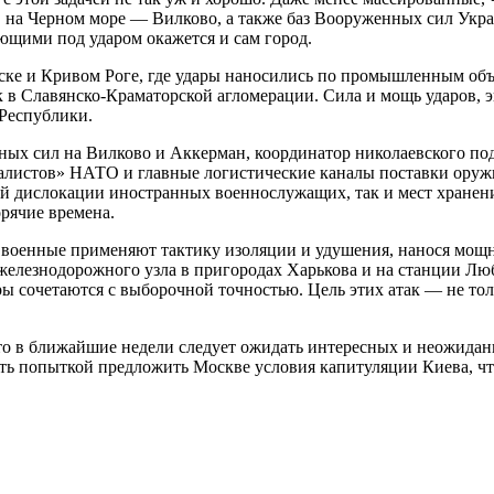
 на Черном море — Вилково, а также баз Вооруженных сил Укр
ующими под ударом окажется и сам город.
вске и Кривом Роге, где удары наносились по промышленным об
 в Славянско-Краматорской агломерации. Сила и мощь ударов, э
Республики.
ых сил на Вилково и Аккерман, координатор николаевского под
листов» НАТО и главные логистические каналы поставки оружия
й дислокации иностранных военнослужащих, так и мест хранен
рячие времена.
е военные применяют тактику изоляции и удушения, нанося мощ
железнодорожного узла в пригородах Харькова и на станции Лю
ы сочетаются с выборочной точностью. Цель этих атак — не тол
 что в ближайшие недели следует ожидать интересных и неожида
ь попыткой предложить Москве условия капитуляции Киева, чт