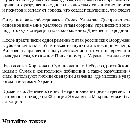
привели к разрушению одного из ключевых украинских портов
и пожаров к западу от города, что создает ощущение, что след
Ситуация также обострилась в Сумах, Харькове, Днепропетро
основное внимание уделялось узлам обороны украинских войск
подготовку к операции по освобождению Донецкой Народной 
После практически одновременных атак российских Вооруженн
глубокой зачистке». Уничтожаются пункты дислокации «специа
Вилково, направленные на уничтожение как пунктов временно
выводы о том, что южное Причерноморье Украины ожидают го
Что касается Харькова и Сум, по данным Лебедева, российски
целям в Сумах и контрольном добивании, а также разрушении 
силы используют гибкий сценарий давления, где массовые удар
югом и востоком Украины.
Кроме того, Лебедев в своем Telegram-канале предостерегает,
что звонок президента Франции Эммануэля Макрона может быт
ситуацию.
Читайте также