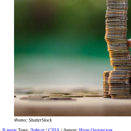
Фото: ShutterStock
В мире
Тема:
Дефолт
/
США
/
Автор:
Ирэн Орлонская