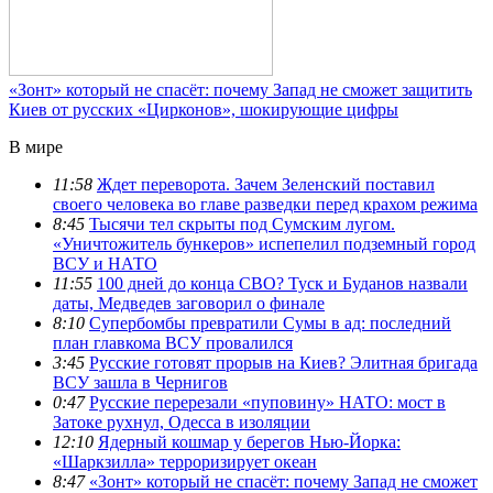
«Зонт» который не спасёт: почему Запад не сможет защитить
Киев от русских «Цирконов», шокирующие цифры
В мире
11:58
Ждет переворота. Зачем Зеленский поставил
своего человека во главе разведки перед крахом режима
8:45
Тысячи тел скрыты под Сумским лугом.
«Уничтожитель бункеров» испепелил подземный город
ВСУ и НАТО
11:55
100 дней до конца СВО? Туск и Буданов назвали
даты, Медведев заговорил о финале
8:10
Супербомбы превратили Сумы в ад: последний
план главкома ВСУ провалился
3:45
Русские готовят прорыв на Киев? Элитная бригада
ВСУ зашла в Чернигов
0:47
Русские перерезали «пуповину» НАТО: мост в
Затоке рухнул, Одесса в изоляции
12:10
Ядерный кошмар у берегов Нью-Йорка:
«Шаркзилла» терроризирует океан
8:47
«Зонт» который не спасёт: почему Запад не сможет