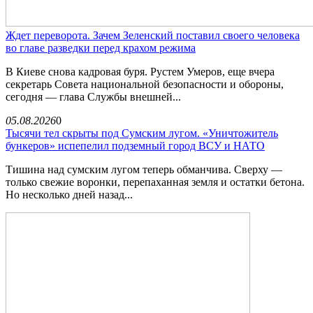
Ждет переворота. Зачем Зеленский поставил своего человека
во главе разведки перед крахом режима
В Киеве снова кадровая буря. Рустем Умеров, еще вчера
секретарь Совета национальной безопасности и обороны,
сегодня — глава Службы внешней...
05.08.2026
0
Тысячи тел скрыты под Сумским лугом. «Уничтожитель
бункеров» испепелил подземный город ВСУ и НАТО
Тишина над сумским лугом теперь обманчива. Сверху —
только свежие воронки, перепаханная земля и остатки бетона.
Но несколько дней назад...