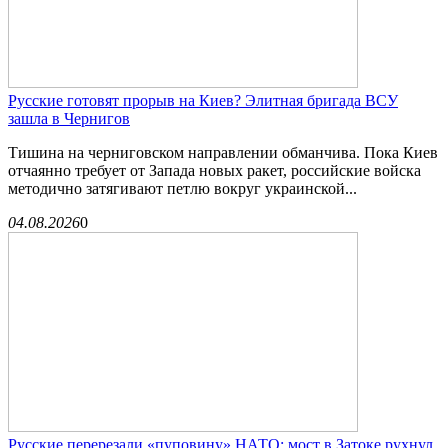
Русские готовят прорыв на Киев? Элитная бригада ВСУ
зашла в Чернигов
Тишина на черниговском направлении обманчива. Пока Киев
отчаянно требует от Запада новых ракет, российские войска
методично затягивают петлю вокруг украинской...
04.08.2026
0
Русские перерезали «пуповину» НАТО: мост в Затоке рухнул,