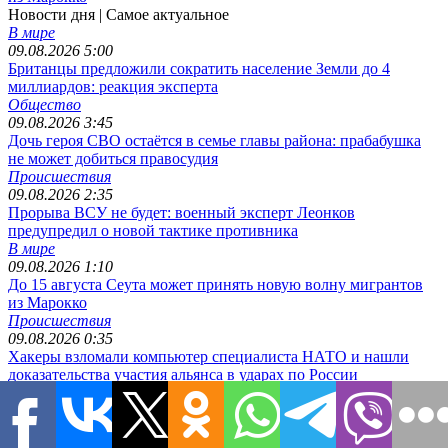
Новости дня
| Самое актуальное
В мире
09.08.2026 5:00
Британцы предложили сократить население Земли до 4
миллиардов: реакция эксперта
Общество
09.08.2026 3:45
Дочь героя СВО остаётся в семье главы района: прабабушка
не может добиться правосудия
Происшествия
09.08.2026 2:35
Прорыва ВСУ не будет: военный эксперт Леонков
предупредил о новой тактике противника
В мире
09.08.2026 1:10
До 15 августа Сеута может принять новую волну мигрантов
из Марокко
Происшествия
09.08.2026 0:35
Хакеры взломали компьютер специалиста НАТО и нашли
доказательства участия альянса в ударах по России
Общество
08.08.2026 10:15
Почему прекратились атаки на российские НПЗ: эксперты
назвали причины