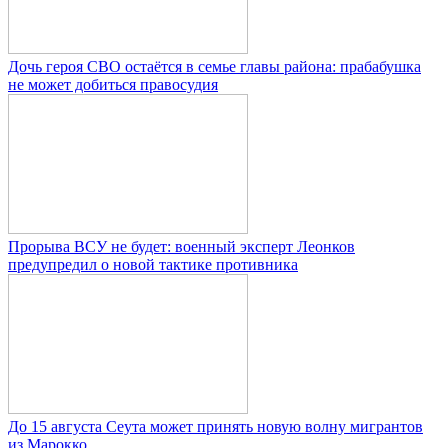
Дочь героя СВО остаётся в семье главы района: прабабушка
не может добиться правосудия
Прорыва ВСУ не будет: военный эксперт Леонков
предупредил о новой тактике противника
До 15 августа Сеута может принять новую волну мигрантов
из Марокко