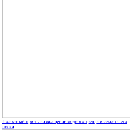
Полосатый принт: возвращение модного тренда и секреты его
носки